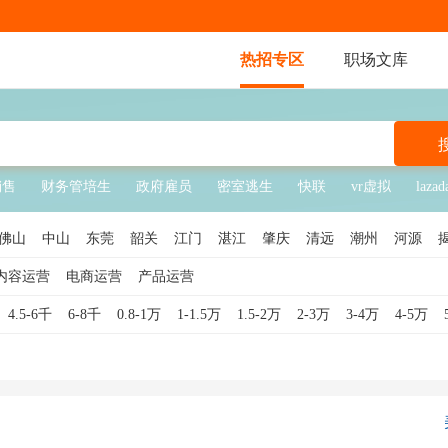
热招专区
职场文库
销售
财务管培生
政府雇员
密室逃生
快联
vr虚拟
lazad
佛山
中山
东莞
韶关
江门
湛江
肇庆
清远
潮州
河源
内容运营
电商运营
产品运营
4.5-6千
6-8千
0.8-1万
1-1.5万
1.5-2万
2-3万
3-4万
4-5万