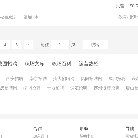
民营 | 150-
教育/培训
办公室政治
视频脚本
国外旅游
提成
专业培训
绩效奖金
前往
页
跳转
4
5
校园招聘
职场文库
职场百科
运营热招
西安招聘
南京招聘
汕头招聘网
揭阳招聘网
成都招聘
茂
庆招聘网
绵阳招聘
十堰招聘
保定招聘
苏州银行招聘
唐山
合作
帮助
导航
们
加入我们
帮助中心
网站地