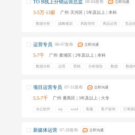
TO B线上分销运营总监
08-04发布
立即沟通
3-5万·13薪
广州·天河区 | 5年及以上 | 本科
数据分析
战略规划
风险管控
商品运营
竞品
精细化运营
客户运营
经营目标
目标管理
五
年终奖金
带薪年假
节日福利
周末双休
运营专员
08-07发布
立即沟通
5-7千
广州·黄埔区 | 2年及以上 | 本科
数据分析
运营
营销
分析报告
数据
数据
营养
预约服务
互联网医疗
五险一金
定期体
年终奖金
专业培训
双休
项目运营专员
07-31发布
立即沟通
5.5-7千
广州·番禺区 | 3年及以上 | 大专
办公软件
erp
word
客服
客户咨询
订单跟
订单流程
xcel
订单数据整理
绩效奖金
专业培
节日福利
五险
新媒体运营
07-28发布
立即沟通