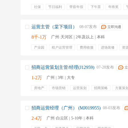
社保
节日福利
带薪年假
下午茶
年终奖
商户谈判
开业筹备
商户维护
购物中心
华润
运营主管（棠下项目）
08-07发布
立即沟通
8千-1万
广州·天河区 | 2年及以上 | 本科
产业园
租户运营管理
费用收缴
进场装修
资
绩效奖金
定期体检
带薪年假
节日福利
招商运营策划主管/经理(J12959)
07-28发布
立
1-2万
广州 | 3年 | 大专
房地产
市场营销
运营策划
招商策略
方案策
商业综合体
招商策划
文案输出
落地执行
招商运营经理（广州） (MJ019955)
08-03发布
2-4万
广州·白云区 | 5-10年 | 本科