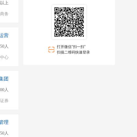
0人以上
子商务
运营
150人
打开微信"扫一扫"
扫描二维码快速登录
业中心
集团
500人
/证券
管理
150人