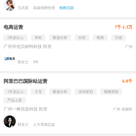
王武英
高级招聘经理
刚刚活跃
电商运营
7千-1.3万
2年及以上
本科
数据分析
抖音
电商
天猫
广州市优贝材料科技 民营
广州
陈女士
HR
阿里巴巴国际站运营
6-8千
1年及以上
大专
数据分析
活动策划
视频剪辑
产品上架
广州一树信息科技 民营
广州·花都区
程女士
人力资源总监