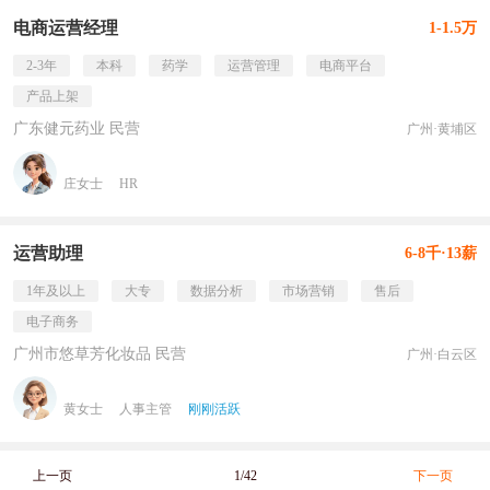
电商运营经理
1-1.5万
2-3年
本科
药学
运营管理
电商平台
产品上架
广东健元药业 民营
广州·黄埔区
庄女士
HR
运营助理
6-8千·13薪
1年及以上
大专
数据分析
市场营销
售后
电子商务
广州市悠草芳化妆品 民营
广州·白云区
黄女士
人事主管
刚刚活跃
上一页
1/42
下一页