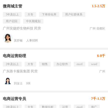
微商城主管
1.5-2.5万
5年及以上
大专
下单转化率
用户社群体系
用户召回
中长期规划
广州安婕妤生物科技 民营
广州·花都区
莫舒敏
人事招聘
电商运营助理
6-8千
2年及以上
大专
销售
办公软件
excel
word
广东路卡服装集团 民营
广州
刘女士
HR
电商运营专员
7千-1.1万
3年及以上
大专
数据分析
运营
excel
推广