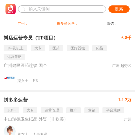
搜索
广州
拼多多运营
筛选
抖店运营专员（TP项目）
6-8千
1年及以上
大专
医药
医疗器械
药品
运营策略
广州健民医药连锁 国企
广州·越秀区
梁女士
HR
拼多多运营
1-1.2万
1-3年
大专
运营管理
推广
营销
平台规则
中山瑞德卫生纸品 外资（非欧美）
广州
蒋女士
人事专员