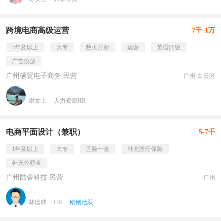
跨境电商高级运营
7千-1万
3年及以上
大专
数据分析
运营
英语四级
广告投放
广州硕贸电子商务 民营
广州·白云区
谢女士
人力资源HR
电商平面设计（兼职）
5-7千
1年及以上
大专
五险一金
补充医疗保险
补充公积金
广州陆舍科技 民营
广州
林德球
HR
刚刚活跃