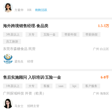
方素华
HR
刚刚活跃
海外跨境销售经理-食品类
1.5-3万
3年及以上
大专
五险一金
带薪年假
带薪病假
员工旅游
东莞市森糖食品 民营
广州·白云区
梁先生
经理
售后实施顾问 入职培训/五险一金
6-8千
1年及以上
大专
客服
saas
kpi
客户服务
广州探域科技 外资（欧美）
广州·海珠区
马女士
招聘主管