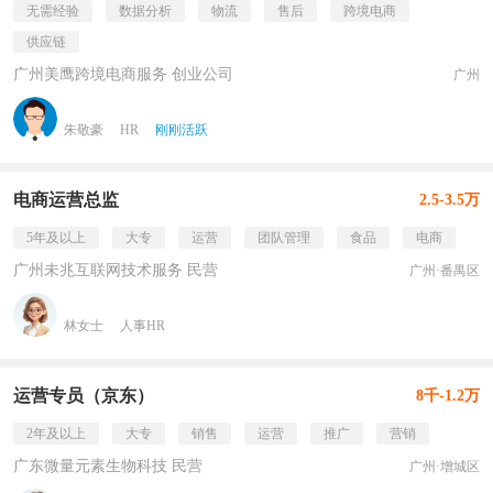
无需经验
数据分析
物流
售后
跨境电商
供应链
广州美鹰跨境电商服务 创业公司
广州
朱敬豪
HR
刚刚活跃
电商运营总监
2.5-3.5万
5年及以上
大专
运营
团队管理
食品
电商
广州未兆互联网技术服务 民营
广州·番禺区
林女士
人事HR
运营专员（京东）
8千-1.2万
2年及以上
大专
销售
运营
推广
营销
广东微量元素生物科技 民营
广州·增城区