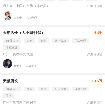
巧儿宜（中国） 外资（非欧美）
广州·海珠区
李女士
招聘经理
天猫店长（大小周/社保）
6-8千
1年及以上
大专
销售
数据分析
团队管理
活动策划
广州市美净科技 民营
广州·海珠区
吴女士
人事主管
天猫店长
1-1.5万
3年及以上
大专
营销
广告投放
订单处理
库存
广州哲优管理咨询 民营
广州·番禺区