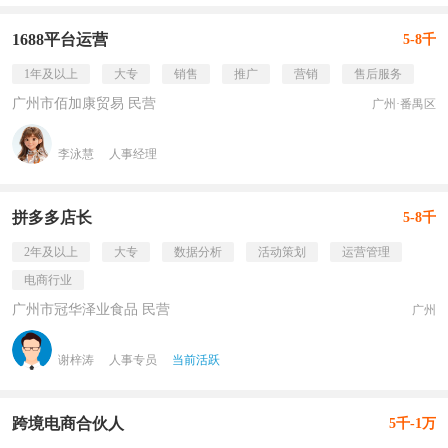
1688平台运营
5-8千
1年及以上
大专
销售
推广
营销
售后服务
广州市佰加康贸易 民营
广州·番禺区
李泳慧
人事经理
拼多多店长
5-8千
2年及以上
大专
数据分析
活动策划
运营管理
电商行业
广州市冠华泽业食品 民营
广州
谢梓涛
人事专员
当前活跃
跨境电商合伙人
5千-1万