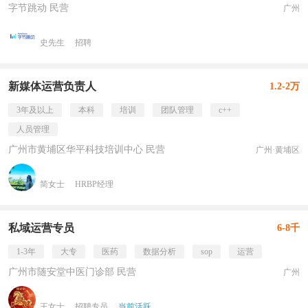
字节跳动 民营
广州
史先生
招聘
新媒体运营负责人
1.2-2万
3年及以上
本科
培训
团队管理
c++
人员管理
广州市黄埔区华平科技培训中心 民营
广州·黄埔区
简女士
HRBP经理
私域运营专员
6-8千
1-3年
大专
医药
数据分析
sop
运营
广州市随安堂中医门诊部 民营
广州
王女士
招聘专员
当前活跃