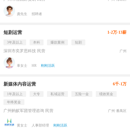
龚先生
招聘者
短剧运营
1-2万·13薪
3年及以上
本科
爆款案例
短剧
深圳市奕罗思科技 民营
广州
辜女士
HR
刚刚活跃
新媒体内容运营
6千-1万
1年及以上
大专
私域运营
五险一金
绩效奖金
年终奖金
广州蚂蚁军团管理咨询 民营
广州·番禺区
黄女士
人事部经理
刚刚活跃