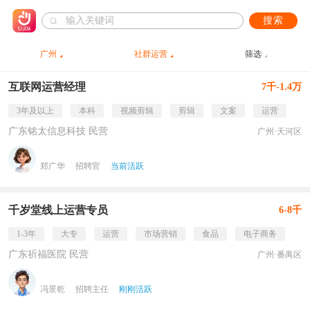
搜索
广州
社群运营
筛选
互联网运营经理
7千-1.4万
3年及以上
本科
视频剪辑
剪辑
文案
运营
广东铭太信息科技 民营
广州·天河区
郑广华
招聘官
当前活跃
千岁堂线上运营专员
6-8千
1-3年
大专
运营
市场营销
食品
电子商务
广东祈福医院 民营
广州·番禺区
冯景乾
招聘主任
刚刚活跃