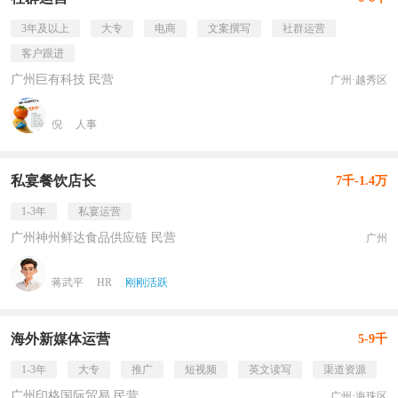
3年及以上
大专
电商
文案撰写
社群运营
客户跟进
广州巨有科技 民营
广州·越秀区
倪
人事
私宴餐饮店长
7千-1.4万
1-3年
私宴运营
广州神州鲜达食品供应链 民营
广州
蒋武平
HR
刚刚活跃
海外新媒体运营
5-9千
1-3年
大专
推广
短视频
英文读写
渠道资源
广州印格国际贸易 民营
广州·海珠区