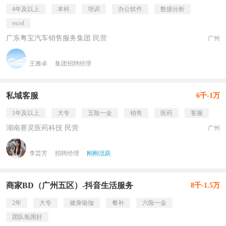
4年及以上
本科
培训
办公软件
数据分析
excel
广东粤宝汽车销售服务集团 民营
广州
王雅卓
集团招聘经理
私域客服
6千-1万
1年及以上
大专
五险一金
销售
医药
客服
湖南赛灵医药科技 民营
广州
李芸芳
招聘经理
刚刚活跃
商家BD（广州五区）-抖音生活服务
8千-1.5万
2年
大专
健身瑜伽
餐补
六险一金
团队氛围好