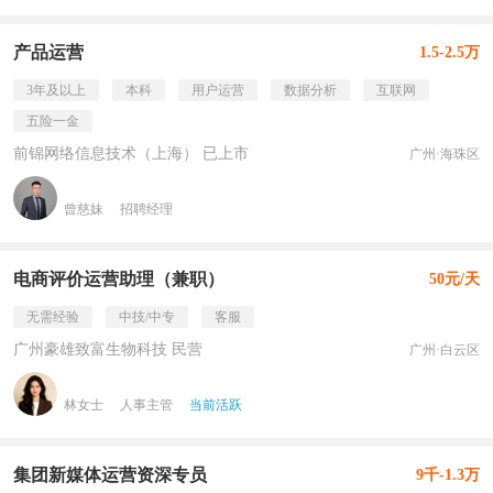
产品运营
1.5-2.5万
3年及以上
本科
用户运营
数据分析
互联网
五险一金
前锦网络信息技术（上海） 已上市
广州·海珠区
曾慈妹
招聘经理
电商评价运营助理（兼职）
50元/天
无需经验
中技/中专
客服
广州豪雄致富生物科技 民营
广州·白云区
林女士
人事主管
当前活跃
集团新媒体运营资深专员
9千-1.3万