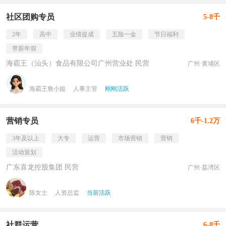
社区团购专员
5-8千
2年
高中
业绩提成
五险一金
节日福利
带薪年假
海霸王（汕头）食品有限公司广州营业处 民营
广州·黄埔区
海霸王詹小姐
人事主管
刚刚活跃
营销专员
6千-1.2万
3年及以上
大专
运营
市场营销
营销
活动策划
广东喜龙控股集团 民营
广州·荔湾区
陈女士
人资总监
当前活跃
社群运营
6-8千