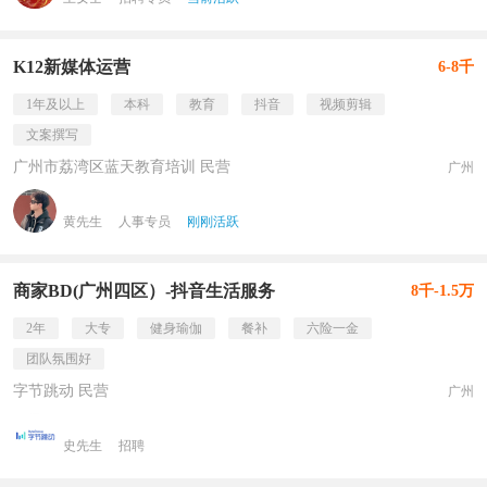
K12新媒体运营
6-8千
1年及以上
本科
教育
抖音
视频剪辑
文案撰写
广州市荔湾区蓝天教育培训 民营
广州
黄先生
人事专员
刚刚活跃
商家BD(广州四区）-抖音生活服务
8千-1.5万
2年
大专
健身瑜伽
餐补
六险一金
团队氛围好
字节跳动 民营
广州
史先生
招聘