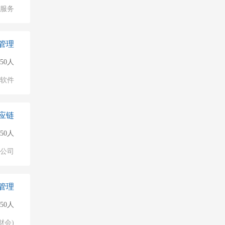
服务
管理
150人
软件
应链
50人
公司
管理
50人
财会)