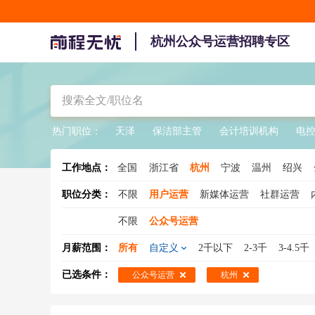
杭州公众号运营招聘专区
热门职位：
天泽
保洁部主管
会计培训机构
电
工作地点：
全国
浙江省
杭州
宁波
温州
绍兴
职位分类：
不限
用户运营
新媒体运营
社群运营
不限
公众号运营
月薪范围：
所有
自定义
2千以下
2-3千
3-4.5千
已选条件：
公众号运营
杭州