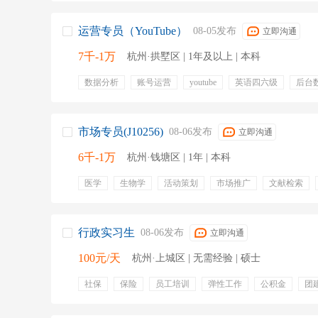
运营专员（YouTube）
08-05发布
立即沟通
7千-1万
杭州·拱墅区 | 1年及以上 | 本科
数据分析
账号运营
youtube
英语四六级
后台
五险一金
绩效奖金
年终奖金
专业培训
周末
市场专员(J10256)
08-06发布
立即沟通
6千-1万
杭州·钱塘区 | 1年 | 本科
医学
生物学
活动策划
市场推广
文献检索
市场活动
市场宣传
推广平台
实验
节假日
补充医疗保险
交通补贴
餐饮补贴
通讯补贴
年终奖金
定期体检
行政实习生
08-06发布
立即沟通
100元/天
杭州·上城区 | 无需经验 | 硕士
社保
保险
员工培训
弹性工作
公积金
团
补充医疗保险
带薪年假
定期团建
出国机会