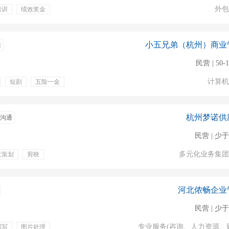
外包
培训
绩效奖金
小五兄弟（杭州）商业
通
民营 | 50-
计算机
短剧
五险一金
杭州梦诺供
沟通
民营 | 少于
多元化业务集团
意策划
剪映
充医疗保险
补充公积金
河北侬畅企业
民营 | 少于
专业服务(咨询、人力资源、
撰写
图片处理