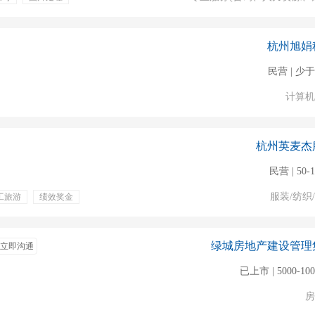
杭州旭娟
民营 | 少于
计算机
杭州英麦杰
民营 | 50-
服装/纺织
工旅游
绩效奖金
贴
交通补贴
绿城房地产建设管理
立即沟通
已上市 | 5000-10
房