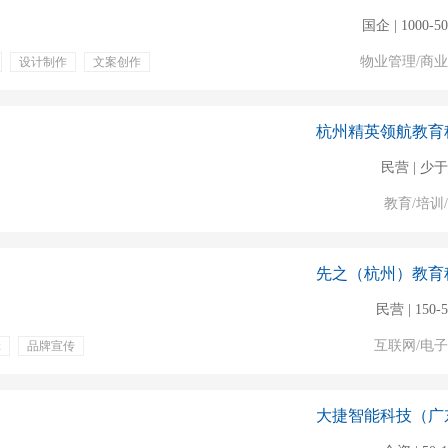
国企 | 1000-5
物业管理/商
设计制作
文案创作
餐饮补贴
通讯补贴
杭州精英领航教育
民营 | 少于
教育/培训
先之（杭州）教育
民营 | 150-
互联网/电
辑
品牌宣传
大捷智能科技（广