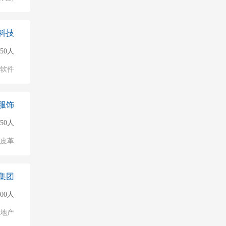
科技
50人
软件
服饰
150人
/皮革
集团
000人
地产