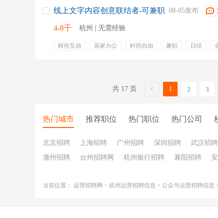
线上文字内容创意联结者-可兼职
08-05发布
4-8千
杭州 | 无需经验
粉丝互动
居家办公
时间自由
兼职
日结
大学生
提成
底薪
共 17 页
1
2
3
热门城市
推荐职位
热门职位
热门公司
北京招聘
上海招聘
广州招聘
深圳招聘
武汉招聘
滁州招聘
台州招聘网
杭州银行招聘
襄阳招聘
安
当前位置：
运营招聘网
>
杭州运营招聘信息
>
公众号运营招聘信息