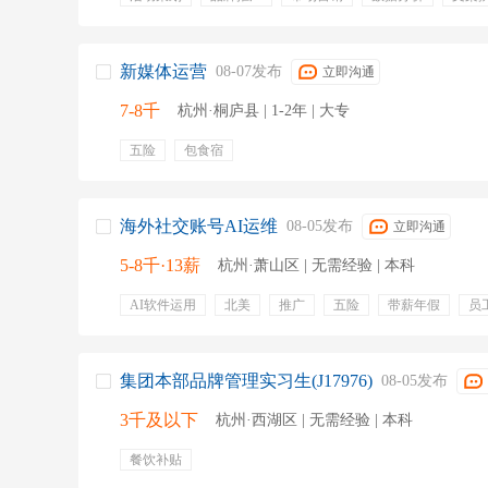
内容选题
物料制作
供应商资源
新媒体活动
新媒体运营
08-07发布
立即沟通
7-8千
杭州·桐庐县 | 1-2年 | 大专
五险
包食宿
海外社交账号AI运维
08-05发布
立即沟通
5-8千·13薪
杭州·萧山区 | 无需经验 | 本科
AI软件运用
北美
推广
五险
带薪年假
员
出国机会
专业培训
定期体检
有餐补
出差补
集团本部品牌管理实习生(J17976)
08-05发布
3千及以下
杭州·西湖区 | 无需经验 | 本科
餐饮补贴