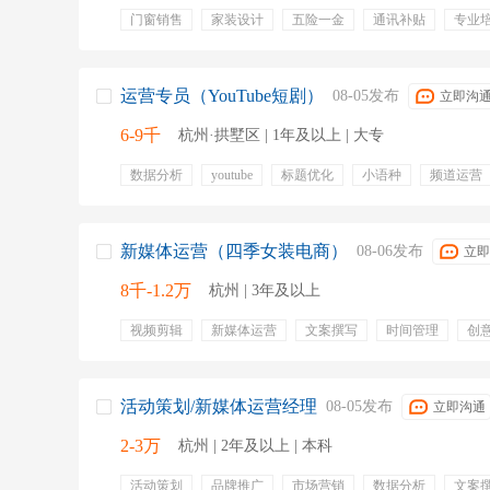
门窗销售
家装设计
五险一金
通讯补贴
专业
弹性工作
运营专员（YouTube短剧）
08-05发布
立即沟
6-9千
杭州·拱墅区 | 1年及以上 | 大专
数据分析
youtube
标题优化
小语种
频道运营
绩效奖金
年终奖金
专业培训
周末双休
新媒体运营（四季女装电商）
08-06发布
立即
8千-1.2万
杭州 | 3年及以上
视频剪辑
新媒体运营
文案撰写
时间管理
创
时尚行业
女装产品
模特图拍摄
五险一金
补
五险一金
补充医疗保险
补充公积金
活动策划/新媒体运营经理
08-05发布
立即沟通
2-3万
杭州 | 2年及以上 | 本科
活动策划
品牌推广
市场营销
数据分析
文案