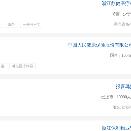
浙江麒健医疗
民营 | 少于
医疗设备
映
编导
公众号推文
国企 | 150-
一金
补充医疗保险
体检
零食下午茶
报喜鸟
已上市 | 1000
服装/纺织
浙江保利物业