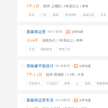
7千-1万
杭州·上城区 | 1年及以上 | 本科
宣传
广告
新闻
宣传资料
品牌运营
文学
图文处理
广告平面设计
五险一金
年终奖金
交通补贴
周末双休
高温补贴
新媒体运营
08-07发布
立即沟通
3.5-4千
远程办公 | 1年及以上 | 本科
引流
绩效奖金
弹性工作
剪辑兼平面设计
08-06发布
立即沟通
7千-1.1万
杭州·西湖区 | 1-2年 | 大专
平面设计
产品设计
教育
ai
海报
视频剪
周末双休
新媒体运营专员
08-04发布
立即沟通