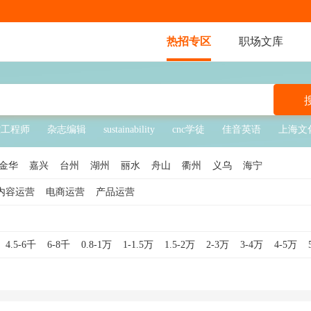
热招专区
职场文库
控工程师
杂志编辑
sustainability
cnc学徒
佳音英语
上海文
金华
嘉兴
台州
湖州
丽水
舟山
衢州
义乌
海宁
内容运营
电商运营
产品运营
4.5-6千
6-8千
0.8-1万
1-1.5万
1.5-2万
2-3万
3-4万
4-5万