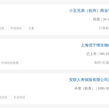
小五兄弟（杭州）商业
民营 | 50-
计算机
数据
市场动向
文案
双休
定期团建
上海优宁维生物
已上市 | 500-1
制药/生
市场信息收集
五险一金
专业培训
股票期权
安联人寿保险有限公司
外资（欧美） | 1000-5
建活动
专业培训
员工旅游