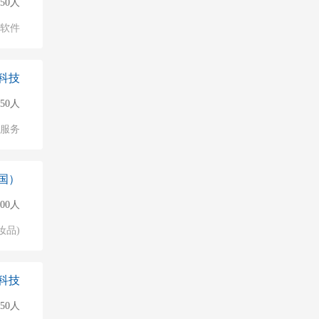
150人
软件
科技
50人
服务
国）
00人
妆品)
科技
150人