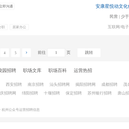
安康星悦动文化
立即沟通
民营 | 少于
互联网/电
全职
居家办公
前往
页
跳转
4
5
校园招聘
职场文库
职场百科
运营热招
西安招聘
南京招聘
汕头招聘网
揭阳招聘网
成都招聘
茂
庆招聘网
绵阳招聘
十堰招聘
保定招聘
苏州银行招聘
唐山
>
杭州公众号运营招聘信息