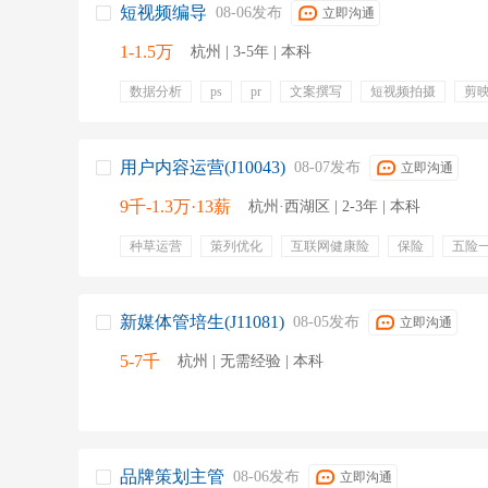
短视频编导
08-06发布
立即沟通
1-1.5万
杭州 | 3-5年 | 本科
数据分析
ps
pr
文案撰写
短视频拍摄
剪
信息流投放
新闻传媒
五险一金
带薪年假
用户内容运营(J10043)
08-07发布
立即沟通
9千-1.3万·13薪
杭州·西湖区 | 2-3年 | 本科
种草运营
策列优化
互联网健康险
保险
五险
带薪年假
年终奖金
绩效奖金
专业培训
定期
有餐补
出差补贴
新媒体管培生(J11081)
08-05发布
立即沟通
5-7千
杭州 | 无需经验 | 本科
品牌策划主管
08-06发布
立即沟通