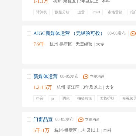
1-1.1万
杭州·余杭区 | 3年及以上 | 本科
计算机
数据分析
运营
excel
市场营销
推
计算机软件
视频剪辑
专业培训
年终奖金
带
带薪年假
AIGC新媒体运营 （无经验可投）
08-06发布
7-9千
杭州·拱墅区 | 无需经验 | 大专
新媒体运营
08-05发布
立即沟通
1.2-1.5万
杭州·滨江区 | 3年及以上 | 大专
抖音
pr
调色
拍摄剪辑
美妆护肤
短视频
门窗品宣
08-05发布
立即沟通
5千-1万
杭州·拱墅区 | 3年及以上 | 本科