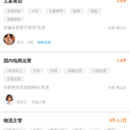
文案策划
4-6千
无需经验
大专
文案撰写
新闻
宣发
视频素材
安徽百胜医疗管理 民营
合肥·蜀山区
圣洁
HR
刚刚活跃
国内电商运营
5-8千
2年及以上
大专
抖音
店铺运营
订单处理
日常运营
合肥绝对派智能科技 民营
合肥·蜀山区
韩女士
行政人事
物流主管
8千-1.2万