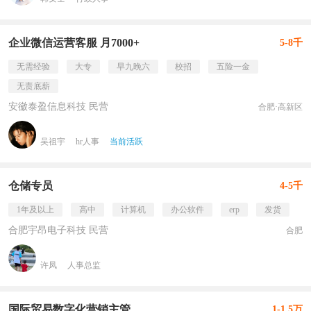
企业微信运营客服 月7000+
5-8千
无需经验
大专
早九晚六
校招
五险一金
无责底薪
安徽泰盈信息科技 民营
合肥·高新区
吴祖宇
hr人事
当前活跃
仓储专员
4-5千
1年及以上
高中
计算机
办公软件
erp
发货
合肥宇昂电子科技 民营
合肥
许凤
人事总监
国际贸易数字化营销主管
1-1.5万