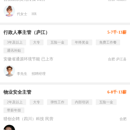
代女士
HR
行政人事主管（庐江）
5-7千·13薪
3年及以上
大专
五险一金
年终奖金
免费工作餐
通讯补贴
安徽省通源环境节能 已上市
合肥·庐江县
李先生
招聘经理
物业安全主管
6-8千·13薪
2年及以上
大专
弹性工作
内部培训
五险一金
带薪年假
猎创企聘（四川）科技 民营
合肥