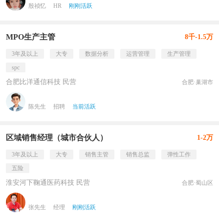
殷祯忆
HR
刚刚活跃
MPO生产主管
8千-1.5万
3年及以上
大专
数据分析
运营管理
生产管理
spc
合肥比洋通信科技 民营
合肥·巢湖市
陈先生
招聘
当前活跃
区域销售经理（城市合伙人）
1-2万
3年及以上
大专
销售主管
销售总监
弹性工作
五险
淮安河下鞠通医药科技 民营
合肥·蜀山区
张先生
经理
刚刚活跃