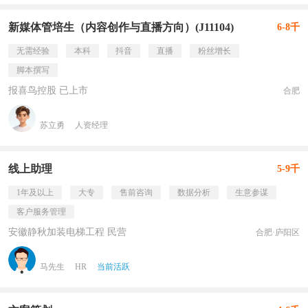
新媒体管培生（内容创作与直播方向）(J11104)
6-8千
无需经验
本科
抖音
直播
粉丝增长
脚本撰写
报喜鸟控股 已上市
合肥
苏立勇
人资经理
线上助理
5-9千
1年及以上
大专
售前咨询
数据分析
生意参谋
客户服务管理
安徽静秋加装电梯工程 民营
合肥·庐阳区
马先生
HR
当前活跃