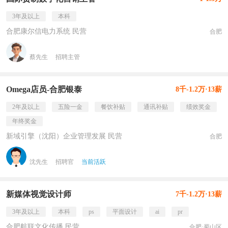
3年及以上
本科
合肥康尔信电力系统 民营
合肥
蔡先生
招聘主管
Omega店员-合肥银泰
8千-1.2万·13薪
2年及以上
五险一金
餐饮补贴
通讯补贴
绩效奖金
年终奖金
新域引擎（沈阳）企业管理发展 民营
合肥
沈先生
招聘官
当前活跃
新媒体视觉设计师
7千-1.2万·13薪
3年及以上
本科
ps
平面设计
ai
pr
合肥航联文化传播 民营
合肥·蜀山区