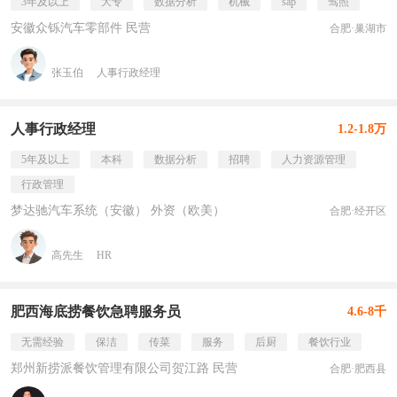
3年及以上
大专
数据分析
机械
sap
驾照
安徽众铄汽车零部件 民营
合肥·巢湖市
张玉伯
人事行政经理
人事行政经理
1.2-1.8万
5年及以上
本科
数据分析
招聘
人力资源管理
行政管理
梦达驰汽车系统（安徽） 外资（欧美）
合肥·经开区
高先生
HR
肥西海底捞餐饮急聘服务员
4.6-8千
无需经验
保洁
传菜
服务
后厨
餐饮行业
郑州新捞派餐饮管理有限公司贺江路 民营
合肥·肥西县