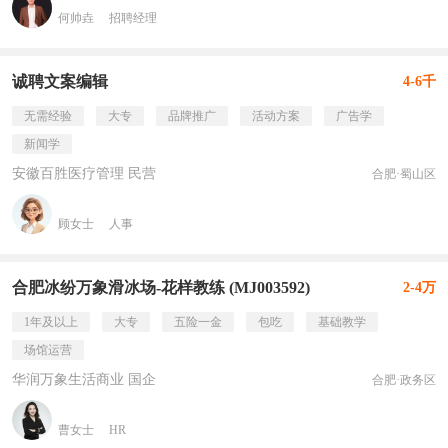
何帅垚
招聘经理
诚聘文案编辑
4-6千
无需经验
大专
品牌推广
活动方案
广告学
新闻学
安徽百胜医疗管理 民营
合肥·蜀山区
顾女士
人事
合肥冰纷万象滑冰场-花样教练 (MJ003592)
2-4万
1年及以上
大专
五险一金
包吃
基础教学
场馆运营
华润万象生活商业 国企
合肥·政务区
曹女士
HR