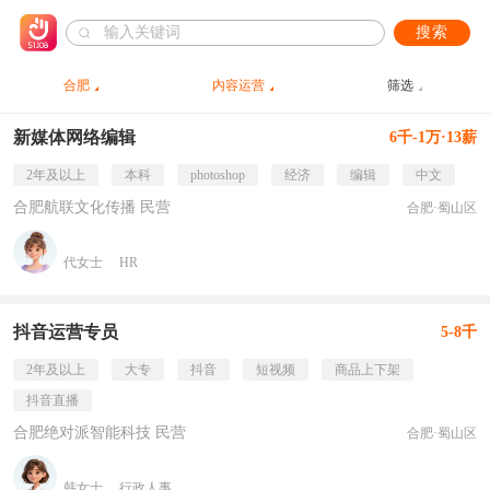
搜索
合肥
内容运营
筛选
新媒体网络编辑
6千-1万·13薪
2年及以上
本科
photoshop
经济
编辑
中文
合肥航联文化传播 民营
合肥·蜀山区
代女士
HR
抖音运营专员
5-8千
2年及以上
大专
抖音
短视频
商品上下架
抖音直播
合肥绝对派智能科技 民营
合肥·蜀山区
韩女士
行政人事