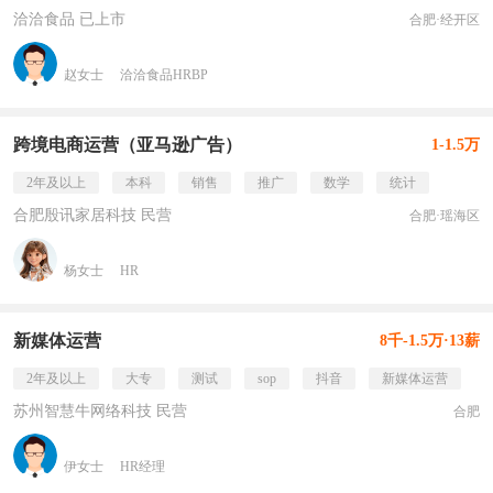
洽洽食品 已上市
合肥·经开区
赵女士
洽洽食品HRBP
跨境电商运营（亚马逊广告）
1-1.5万
2年及以上
本科
销售
推广
数学
统计
合肥殷讯家居科技 民营
合肥·瑶海区
杨女士
HR
新媒体运营
8千-1.5万·13薪
2年及以上
大专
测试
sop
抖音
新媒体运营
苏州智慧牛网络科技 民营
合肥
伊女士
HR经理