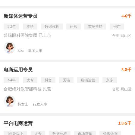
新媒体运营专员
4-6千
1-2年
本科
数据分析
运营
市场营销
推广
普瑞眼科医院集团 已上市
合肥·蜀山区
Elza
集团人事
电商运用专员
5-8千
2-4年
大专
抖音
天猫
店铺运营
京东
合肥绝对派智能科技 民营
合肥·蜀山区
韩女士
行政人事
平台电商运营
3.8-5千
1年及以上
大专
数据分析
市场营销
销售计划