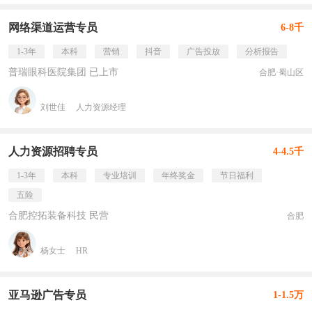
网络渠道运营专员
6-8千
1-3年
本科
营销
抖音
广告投放
分析报告
普瑞眼科医院集团 已上市
合肥·蜀山区
刘世佳
人力资源经理
人力资源招聘专员
4-4.5千
1-3年
本科
专业培训
年终奖金
节日福利
五险
合肥控拓装备科技 民营
合肥
杨女士
HR
亚马逊广告专员
1-1.5万