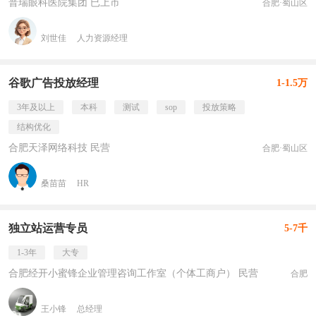
普瑞眼科医院集团 已上市
合肥·蜀山区
刘世佳
人力资源经理
谷歌广告投放经理
1-1.5万
3年及以上
本科
测试
sop
投放策略
结构优化
合肥天泽网络科技 民营
合肥·蜀山区
桑苗苗
HR
独立站运营专员
5-7千
1-3年
大专
合肥经开小蜜锋企业管理咨询工作室（个体工商户） 民营
合肥
王小锋
总经理