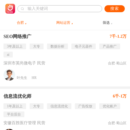
搜索
合肥
网站运营
筛选
SEO网络推广
7千-1.2万
3年及以上
大专
数据分析
电子元器件
产品推广
ai
深圳市英尚微电子 民营
合肥·蜀山区
叶先生
HR
信息流优化师
6千-1万
1年及以上
大专
信息流优化
广告投放
优化账户
平台后台
安徽百胜医疗管理 民营
合肥·蜀山区