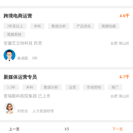
跨境电商运营
4-6千
2年及以上
本科
数据分析
产品优化
视频拍摄
视频剪辑
安徽艺立恒科技 民营
合肥·蜀山区
秦成圆
HR
新媒体运营专员
6-7千
1-2年
本科
数据分析
运营
市场营销
推广
普瑞眼科医院集团 已上市
合肥·蜀山区
刘世佳
人力资源经理
上一页
1/5
下一页