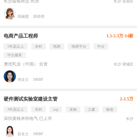
长沙嘉铭商贸 民营
长沙·芙蓉区
田丽霞
田经理
电商产品工程师
1.5-2.3万·14薪
5年及以上
本科
电商
电商平台
中台
中台服务
澳优乳业（中国） 合资
长沙·望城区
张女士
HRBP
硬件测试实验室建设主管
2-2.5万
3年及以上
本科
sop
采购
土建
验收
深圳麦格米特电气 已上市
长沙
彭女士
HRBP