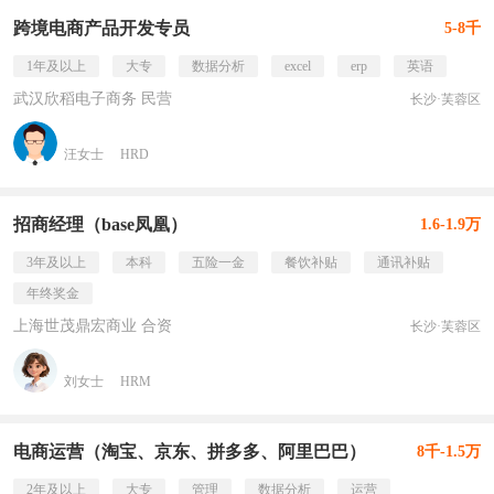
跨境电商产品开发专员
5-8千
1年及以上
大专
数据分析
excel
erp
英语
武汉欣稻电子商务 民营
长沙·芙蓉区
汪女士
HRD
招商经理（base凤凰）
1.6-1.9万
3年及以上
本科
五险一金
餐饮补贴
通讯补贴
年终奖金
上海世茂鼎宏商业 合资
长沙·芙蓉区
刘女士
HRM
电商运营（淘宝、京东、拼多多、阿里巴巴）
8千-1.5万
2年及以上
大专
管理
数据分析
运营