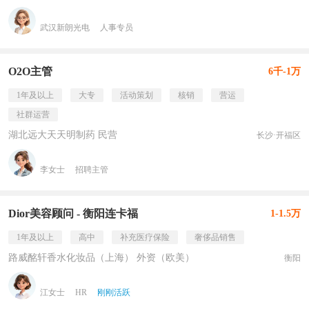
武汉新朗光电
人事专员
O2O主管
6千-1万
1年及以上
大专
活动策划
核销
营运
社群运营
湖北远大天天明制药 民营
长沙·开福区
李女士
招聘主管
Dior美容顾问 - 衡阳连卡福
1-1.5万
1年及以上
高中
补充医疗保险
奢侈品销售
路威酩轩香水化妆品（上海） 外资（欧美）
衡阳
江女士
HR
刚刚活跃