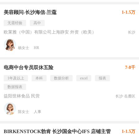
美容顾问-长沙海信-兰蔻
1-1.5万
无需经验
高中
欧莱雅（中国）有限公司上海静安 外资（欧美）
长沙
杨女士
HR
电商中台专员双休五险
7-8千
1年及以上
本科
数据分析
excel
报表
数据报表
益阳世林食品 民营
长沙·岳麓区
陈女士
人事
BIRKENSTOCK勃肯 长沙国金中心IFS 店铺主管
1-1.5万