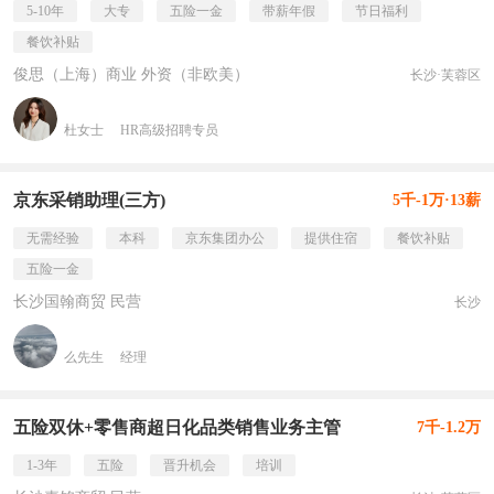
5-10年
大专
五险一金
带薪年假
节日福利
餐饮补贴
俊思（上海）商业 外资（非欧美）
长沙·芙蓉区
杜女士
HR高级招聘专员
京东采销助理(三方)
5千-1万·13薪
无需经验
本科
京东集团办公
提供住宿
餐饮补贴
五险一金
长沙国翰商贸 民营
长沙
么先生
经理
五险双休+零售商超日化品类销售业务主管
7千-1.2万
1-3年
五险
晋升机会
培训