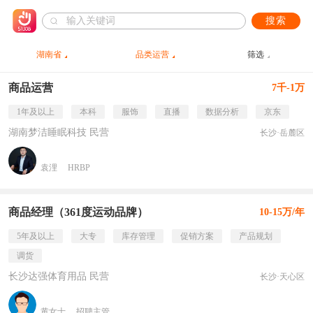
搜索
湖南省
品类运营
筛选
商品运营
7千-1万
1年及以上
本科
服饰
直播
数据分析
京东
湖南梦洁睡眠科技 民营
长沙·岳麓区
袁浬
HRBP
商品经理（361度运动品牌）
10-15万/年
5年及以上
大专
库存管理
促销方案
产品规划
调货
长沙达强体育用品 民营
长沙·天心区
黄女士
招聘主管