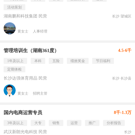
活动策划
湖南鹏和科技集团 民营
长沙·望城区
黄女士
人事经理
管理培训生（湖南361度）
4.5-6千
1年及以上
本科
五险
绩效奖金
节日福利
定期体检
长沙达强体育用品 民营
长沙·长沙县
黄女士
招聘主管
国内电商运营专员
8千-1.3万
3年及以上
大专
销售
运营
推广
分析报告
武汉新朗光电科技 民营
长沙