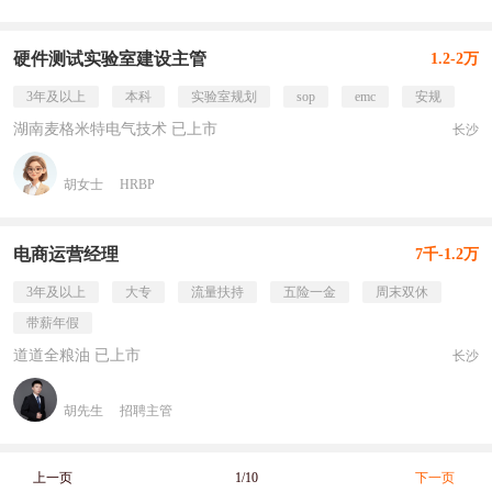
硬件测试实验室建设主管
1.2-2万
3年及以上
本科
实验室规划
sop
emc
安规
湖南麦格米特电气技术 已上市
长沙
胡女士
HRBP
电商运营经理
7千-1.2万
3年及以上
大专
流量扶持
五险一金
周末双休
带薪年假
道道全粮油 已上市
长沙
胡先生
招聘主管
上一页
1/10
下一页