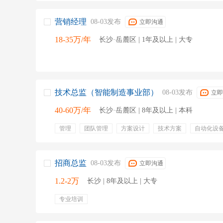
年终奖金
营销经理
08-03发布
立即沟通
18-35万/年
长沙·岳麓区 | 1年及以上 | 大专
技术总监（智能制造事业部）
08-03发布
立即
40-60万/年
长沙·岳麓区 | 8年及以上 | 本科
管理
团队管理
方案设计
技术方案
自动化设
机械工程
工业工程
智能制造
系统集成
五险
餐饮补贴
出国机会
专业培训
绩效奖金
年终
招商总监
08-03发布
立即沟通
1.2-2万
长沙 | 8年及以上 | 大专
专业培训