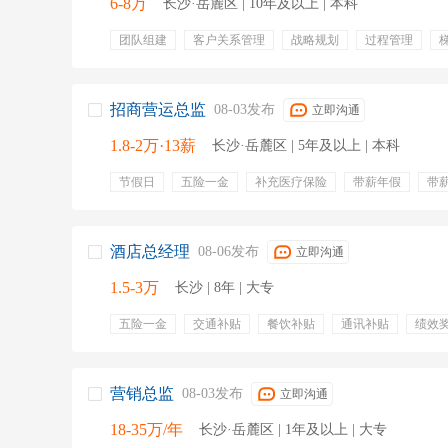
6-8万
长沙·岳麓区 | 10年及以上 | 本科
团队组建
客户关系管理
战略规划
过程管理
经营决策
激励
营销战略规划
销售过程管理
带薪年假
带薪病假
年终奖金
绩效奖金
股票
包住
免费班车
招商营运总监
08-03发布
立即沟通
1.8-2万·13薪
长沙·岳麓区 | 5年及以上 | 本科
节假日
五险一金
补充医疗保险
带薪年假
带
专业培训
定期体检
通讯补贴
交通补贴
有餐
客户关系
营运
商业
媒体
公共关系管理
商业体系
酒店总经理
08-06发布
立即沟通
1.5-3万
长沙 | 8年 | 大专
五险一金
交通补贴
餐饮补贴
通讯补贴
绩效
年终奖金
宴会型餐饮
营销总监
08-03发布
立即沟通
18-35万/年
长沙·岳麓区 | 1年及以上 | 大专