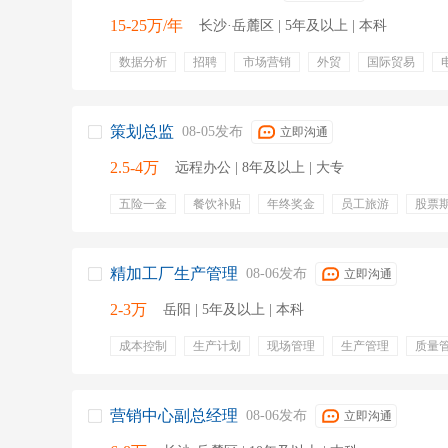
15-25万/年
长沙·岳麓区 | 5年及以上 | 本科
数据分析
招聘
市场营销
外贸
国际贸易
fda
广告投放
跨境电商
业绩提成
节日福利
带薪年假
节假日
法定节假
年度体检
超额奖
策划总监
08-05发布
立即沟通
2.5-4万
远程办公 | 8年及以上 | 大专
五险一金
餐饮补贴
年终奖金
员工旅游
股票
精加工厂生产管理
08-06发布
立即沟通
2-3万
岳阳 | 5年及以上 | 本科
成本控制
生产计划
现场管理
生产管理
质量
机加工行业
iso900
营销中心副总经理
08-06发布
立即沟通