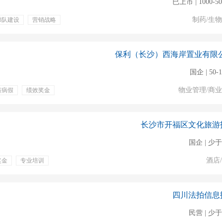
已上市 | 1000-5
制药/生
梯队建设
营销战略
培训
五险一金
期权
项目奖金
包吃
国企 | 50-
物业管理/商
薪病假
绩效奖金
补
招商
市场推广
营销企划
商业发展
长沙市开福区文化旅游
国企 | 少于
酒店
奖金
专业培训
四川法拍信息
民营 | 少于