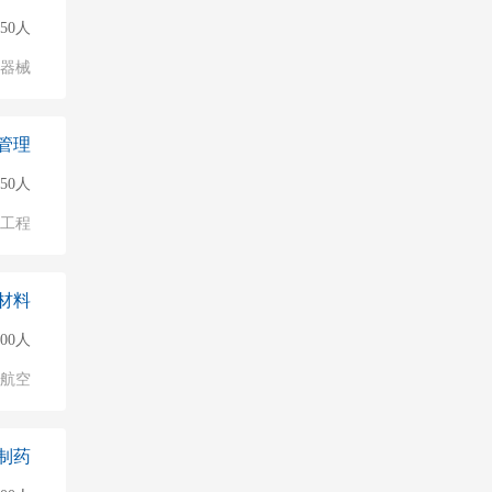
150人
/器械
管理
50人
物工程
材料
500人
/航空
制药