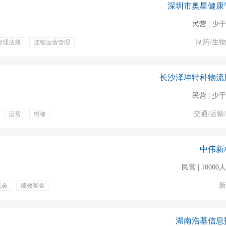
深圳市奥星健康
民营 | 少于
制药/生
管理法规
连锁运营管理
底薪
长沙泽坤特种物流
民营 | 少于
交通/运输
运营
维修
成本管控
技能培训
中伟新
民营 | 1000
新
机会
绩效奖金
湖南浩基信息