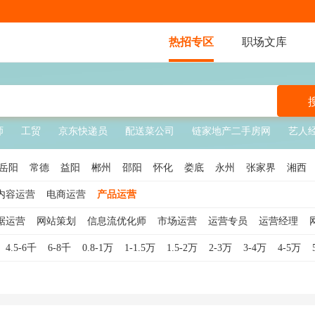
热招专区
职场文库
师
工贸
京东快递员
配送菜公司
链家地产二手房网
艺人
岳阳
常德
益阳
郴州
邵阳
怀化
娄底
永州
张家界
湘西
内容运营
电商运营
产品运营
据运营
网站策划
信息流优化师
市场运营
运营专员
运营经理
4.5-6千
6-8千
0.8-1万
1-1.5万
1.5-2万
2-3万
3-4万
4-5万