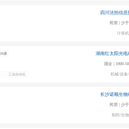
四川法拍信息
民营 | 少于
计算机
湖南红太阳光电
沟通
国企 | 1000-5
机械/设备
备
工业自动化
一金
免费班车
奖金
定期体检
长沙诺顺生物
民营 | 少于
制药/生