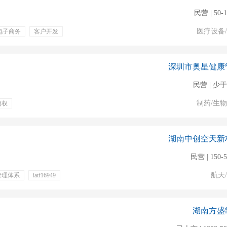
民营 | 50-
医疗设备
电子商务
客户开发
年终分红
五险一金
金
深圳市奥星健康
民营 | 少于
制药/生
期权
湖南中创空天新
民营 | 150-
航天
管理体系
iatf16949
湖南方盛