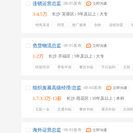
连锁运营总监
08-05发布
立即沟通
3-4.5万
长沙·芙蓉区 | 9年及以上 | 大专
销售渠道
阿里
推广服务
创收
连锁加盟
定期体检
带薪年假
五险
股票期权
居家办公
危货物流总监
08-05发布
立即沟通
1-2万
长沙·开福区 | 3年及以上 | 大专
技能培训
带薪年假
餐饮补贴
节日福利
五险
运营管理
运维
日常管理
客户服务
客情关系
关系维护
组织发展高级经理/总监
08-04发布
立即沟通
1.7-3.3万·13薪
长沙·雨花区 | 10年及以上 | 本科
五险一金
交通补贴
餐饮补贴
通讯补贴
出国
股票期权
定期体检
带薪年假
专业培训
海外运营总监
08-03发布
立即沟通