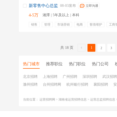
新零售中心总监
08-03发布
立即沟通
4-5万
湘潭 | 5年及以上 | 本科
销售
管理
市场营销
电商
客情维护
工商
经营分析
客户分级管理
目标分解
五险一金
绩效奖金
带薪年假
定期体检
包吃
包住
共 18 页
1
2
3
热门城市
推荐职位
热门职位
热门公司
北京招聘
上海招聘
广州招聘
深圳招聘
武汉招聘
滁州招聘
台州招聘网
杭州银行招聘
襄阳招聘
安
当前位置：
运营招聘网
>
湖南省运营招聘信息
>
运营总监招聘信息