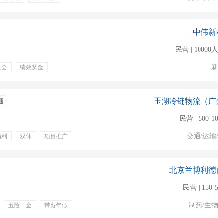
带薪年假
绩效奖金
差补贴
通讯补贴
中伟新
民营 | 1000
新
机会
绩效奖金
玉湖冷链物流（广
通
民营 | 500-1
交通/运输
福利
双休
项目推广
北京兰博利德
民营 | 150-
制药/生
五险一金
带薪年假
商业保险
带薪病假