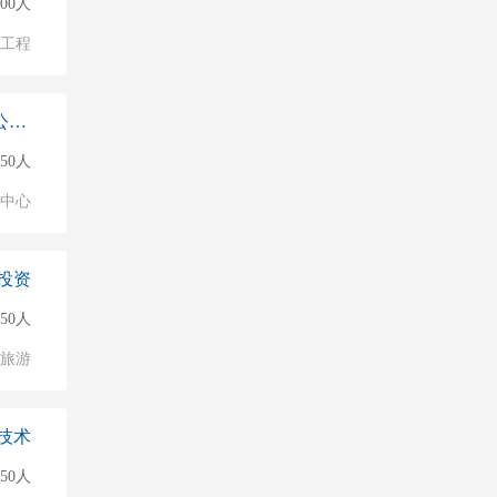
000人
物工程
保利（长沙）西海岸置业有限公司滨江
150人
业中心
投资
50人
/旅游
技术
50人