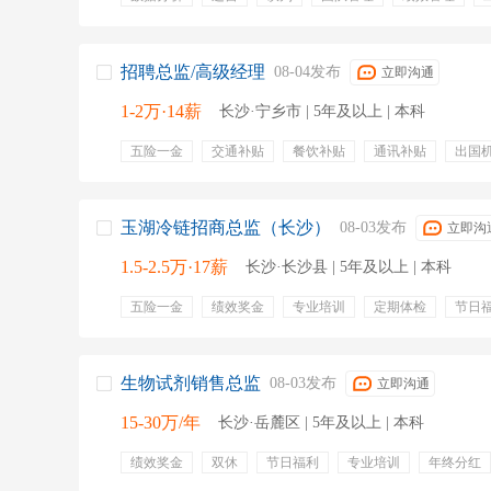
经营管理
成本
团队搭建
团队建设
五险
年终奖金
出国机会
专业培训
免费工作餐
出
员工宿舍
招聘总监/高级经理
08-04发布
立即沟通
1-2万·14薪
长沙·宁乡市 | 5年及以上 | 本科
五险一金
交通补贴
餐饮补贴
通讯补贴
出国
股票期权
定期体检
带薪年假
专业培训
玉湖冷链招商总监（长沙）
08-03发布
立即沟
1.5-2.5万·17薪
长沙·长沙县 | 5年及以上 | 本科
五险一金
绩效奖金
专业培训
定期体检
节日
物流仓储
客户洽谈
招商运营
生物试剂销售总监
08-03发布
立即沟通
15-30万/年
长沙·岳麓区 | 5年及以上 | 本科
绩效奖金
双休
节日福利
专业培训
年终分红
节假日
法定节假
团队提成
团建旅游
晋升