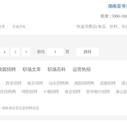
湖南皇爷
民营 | 5000-10
快速消费品(食品、饮料、化
管理
市场开拓
交通补贴
年终奖金
孝行福利
子女助学
前往
页
跳转
4
5
校园招聘
职场文库
职场百科
运营热招
西安招聘
南京招聘
汕头招聘网
揭阳招聘网
成都招聘
茂
庆招聘网
绵阳招聘
十堰招聘
保定招聘
苏州银行招聘
唐山
>
湖南省运营总监招聘信息