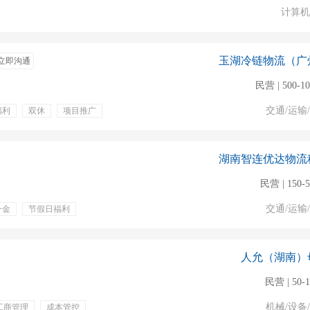
计算机
玉湖冷链物流（广
立即沟通
民营 | 500-1
交通/运输
福利
双休
项目推广
湖南智连优达物流
民营 | 150-
交通/运输
一金
节假日福利
人允（湖南）
民营 | 50-
机械/设备
工商管理
成本管控