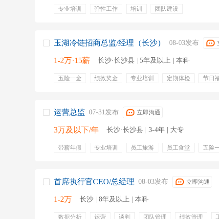
专业培训
弹性工作
培训
团队建设
玉湖冷链招商总监/经理（长沙）
08-03发布
1-2万·15薪
长沙·长沙县 | 5年及以上 | 本科
五险一金
绩效奖金
专业培训
定期体检
节日
物流仓储
客户洽谈
招商运营
运营总监
07-31发布
立即沟通
3万及以下/年
长沙·长沙县 | 3-4年 | 大专
带薪年假
专业培训
员工旅游
员工食堂
五险
提供住宿
首席执行官CEO/总经理
08-03发布
立即沟通
1-2万
长沙 | 8年及以上 | 本科
数据分析
运营
谈判
团队管理
绩效管理