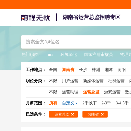
湖南省运营总监招聘专区
热门职位：
ncr
环境绿化
国家注册审核员
物理
工作地点：
全国
湖南省
长沙
株洲
湘潭
衡阳
职位分类：
不限
用户运营
新媒体运营
社群运营
不限
运营助理
运营总监
游戏运营
数
品类运营
月薪范围：
所有
自定义
2千以下
2-3千
3-4.5千
已选条件：
运营总监
湖南省