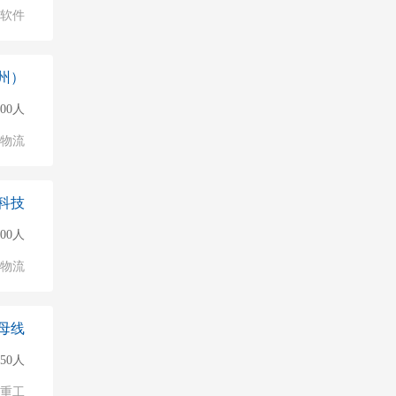
软件
州）
000人
/物流
科技
500人
/物流
母线
150人
/重工