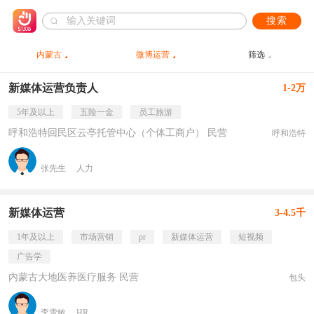
搜索
内蒙古
微博运营
筛选
新媒体运营负责人
1-2万
5年及以上
五险一金
员工旅游
呼和浩特回民区云亭托管中心（个体工商户） 民营
呼和浩特
张先生
人力
新媒体运营
3-4.5千
1年及以上
市场营销
pr
新媒体运营
短视频
广告学
内蒙古大地医养医疗服务 民营
包头
李雪敏
HR