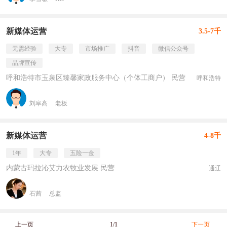
新媒体运营
3.5-7千
无需经验
大专
市场推广
抖音
微信公众号
品牌宣传
呼和浩特市玉泉区臻馨家政服务中心（个体工商户） 民营
呼和浩特
刘阜高
老板
新媒体运营
4-8千
1年
大专
五险一金
内蒙古玛拉沁艾力农牧业发展 民营
通辽
石茜
总监
上一页
1/1
下一页