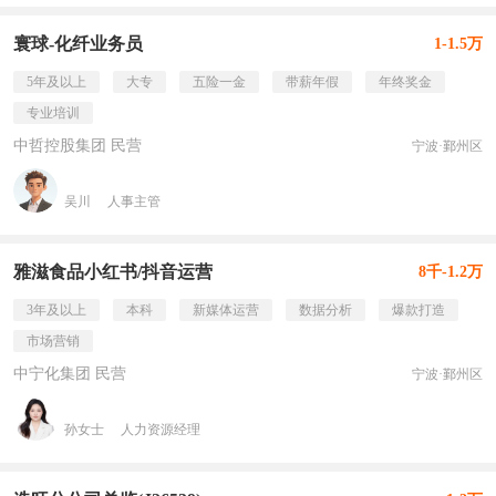
寰球-化纤业务员
1-1.5万
5年及以上
大专
五险一金
带薪年假
年终奖金
专业培训
中哲控股集团 民营
宁波·鄞州区
吴川
人事主管
雅滋食品小红书/抖音运营
8千-1.2万
3年及以上
本科
新媒体运营
数据分析
爆款打造
市场营销
中宁化集团 民营
宁波·鄞州区
孙女士
人力资源经理