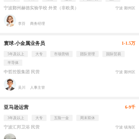
宁波鄞州赫德实验学校 外资（非欧美）
宁波·鄞州区
李芬
商务经理
寰球-小金属业务员
1-1.5万
5年及以上
大专
市场营销
团队管理
国际贸易
半导体
中哲控股集团 民营
宁波·鄞州区
吴川
人事主管
亚马逊运营
6-9千
3年及以上
大专
五险一金
周末双休
宁波汇邦卫浴 民营
宁波·镇海区