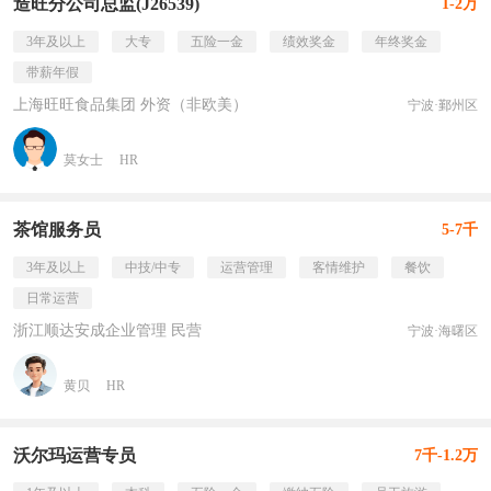
造旺分公司总监(J26539)
1-2万
3年及以上
大专
五险一金
绩效奖金
年终奖金
带薪年假
上海旺旺食品集团 外资（非欧美）
宁波·鄞州区
莫女士
HR
茶馆服务员
5-7千
3年及以上
中技/中专
运营管理
客情维护
餐饮
日常运营
浙江顺达安成企业管理 民营
宁波·海曙区
黄贝
HR
沃尔玛运营专员
7千-1.2万