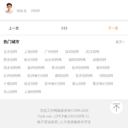
张松岳
HRBP
上一页
1/13
下一页
热门城市
展开
北京招聘
上海招聘
广州招聘
深圳招聘
武汉招聘
西安招聘
南京招聘
汕头招聘网
揭阳招聘网
成都招聘
茂名招聘网
扬州招聘网
青岛招聘
杭州招聘网
滁州招聘
台州招聘网
杭州银行招聘
襄阳招聘
安庆招聘网
绵阳招聘
十堰招聘
保定招聘
苏州银行招聘
唐山招聘
重庆银行招聘
乐山招聘
上饶招聘网
无忧工作网版权所有©1999-2026
51job.com（沪ICP备12015550号-5）
电子营业执照
|
人力资源服务许可证