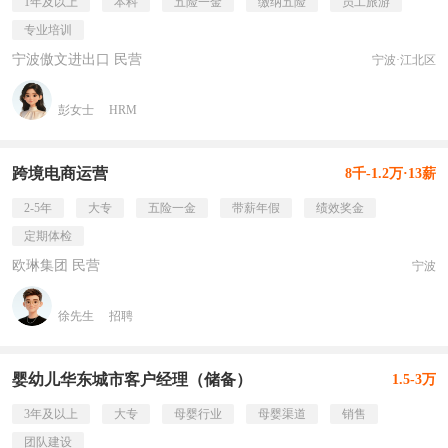
1年及以上
本科
五险一金
缴纳五险
员工旅游
专业培训
宁波傲文进出口 民营
宁波·江北区
彭女士
HRM
跨境电商运营
8千-1.2万·13薪
2-5年
大专
五险一金
带薪年假
绩效奖金
定期体检
欧琳集团 民营
宁波
徐先生
招聘
婴幼儿华东城市客户经理（储备）
1.5-3万
3年及以上
大专
母婴行业
母婴渠道
销售
团队建设