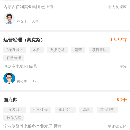
内蒙古伊利实业集团 已上市
宁波·海曙区
乔女士
人事
运营经理（奥克斯）
1.3-2.5万
3年及以上
本科
数据分析
运营
项目管理
团队管理
飞龙家电集团 民营
宁波
黄铃娜
HR
面点师
5-7千
1年及以上
中技/中专
成本控制
蛋糕
清洁消毒
制作方案
宁波玖隆养老服务产业发展 民营
宁波·高新区