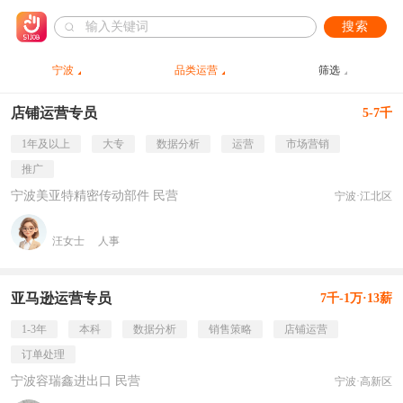
搜索
宁波
品类运营
筛选
店铺运营专员
5-7千
1年及以上
大专
数据分析
运营
市场营销
推广
宁波美亚特精密传动部件 民营
宁波·江北区
汪女士
人事
亚马逊运营专员
7千-1万·13薪
1-3年
本科
数据分析
销售策略
店铺运营
订单处理
宁波容瑞鑫进出口 民营
宁波·高新区