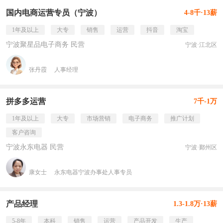
国内电商运营专员（宁波）
4-8千·13薪
1年及以上
大专
销售
运营
抖音
淘宝
宁波聚星品电子商务 民营
宁波·江北区
张丹霞
人事经理
拼多多运营
7千-1万
1年及以上
大专
市场营销
电子商务
推广计划
客户咨询
宁波永东电器 民营
宁波·鄞州区
康女士
永东电器宁波办事处人事专员
产品经理
1.3-1.8万·13薪
5-8年
本科
销售
运营
产品开发
生产