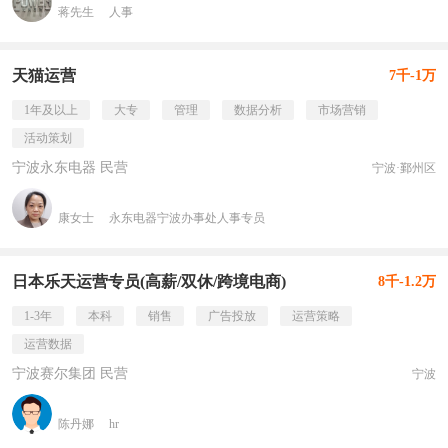
蒋先生
人事
天猫运营
7千-1万
1年及以上
大专
管理
数据分析
市场营销
活动策划
宁波永东电器 民营
宁波·鄞州区
康女士
永东电器宁波办事处人事专员
日本乐天运营专员(高薪/双休/跨境电商)
8千-1.2万
1-3年
本科
销售
广告投放
运营策略
运营数据
宁波赛尔集团 民营
宁波
陈丹娜
hr