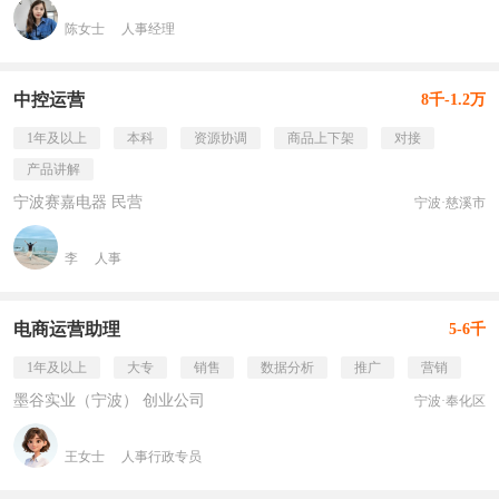
陈女士
人事经理
中控运营
8千-1.2万
1年及以上
本科
资源协调
商品上下架
对接
产品讲解
宁波赛嘉电器 民营
宁波·慈溪市
李
人事
电商运营助理
5-6千
1年及以上
大专
销售
数据分析
推广
营销
墨谷实业（宁波） 创业公司
宁波·奉化区
王女士
人事行政专员