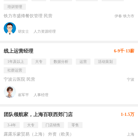
培训管理
铁力市盛烽餐饮管理 民营
伊春·铁力市
胡女士
人力资源经理
线上运营经理
6-9千·13薪
1年及以上
大专
数据分析
运营
活动策划
社群运营
宁波云医院 民营
宁波
崔军平
人事经理
团队领航家，上海百联西郊门店
1-1.5万
3-4年
大专
门店销售
零售
露露乐蒙贸易（上海） 外资（欧美）
上海