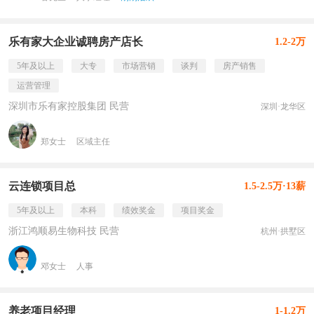
乐有家大企业诚聘房产店长
1.2-2万
5年及以上
大专
市场营销
谈判
房产销售
运营管理
深圳市乐有家控股集团 民营
深圳·龙华区
郑女士
区域主任
云连锁项目总
1.5-2.5万·13薪
5年及以上
本科
绩效奖金
项目奖金
浙江鸿顺易生物科技 民营
杭州·拱墅区
邓女士
人事
养老项目经理
1-1.2万