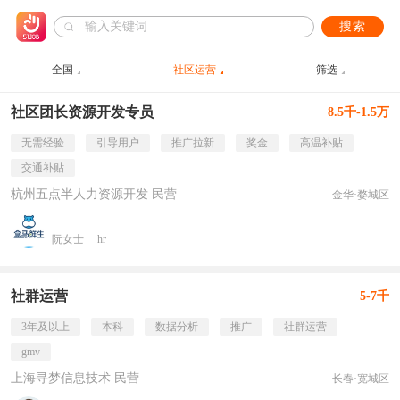
搜索
全国
社区运营
筛选
社区团长资源开发专员
8.5千-1.5万
无需经验
引导用户
推广拉新
奖金
高温补贴
交通补贴
杭州五点半人力资源开发 民营
金华·婺城区
阮女士
hr
社群运营
5-7千
3年及以上
本科
数据分析
推广
社群运营
gmv
上海寻梦信息技术 民营
长春·宽城区