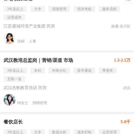
5年及以上
大专
现场管理
培训考核
服务流程
运营成本
江苏通城环境产业集团 民营
南通·崇川区
洪娟
人事
武汉教培总监岗｜营销/渠道 市场
1.3-2.5万
3年及以上
本科
年终分红
晋升通道
季度奖
五险一金
武汉杰豹教育培训 民营
武汉
钟女士
招聘经理
餐饮店长
5-8千
3年及以上
大专
数据分析
成本控制
运营管理