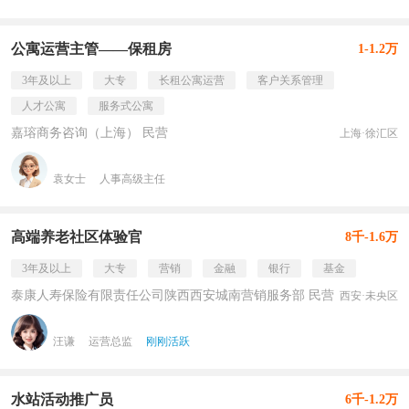
公寓运营主管——保租房
1-1.2万
3年及以上
大专
长租公寓运营
客户关系管理
人才公寓
服务式公寓
嘉瑢商务咨询（上海） 民营
上海·徐汇区
袁女士
人事高级主任
高端养老社区体验官
8千-1.6万
3年及以上
大专
营销
金融
银行
基金
泰康人寿保险有限责任公司陕西西安城南营销服务部 民营
西安·未央区
汪谦
运营总监
刚刚活跃
水站活动推广员
6千-1.2万