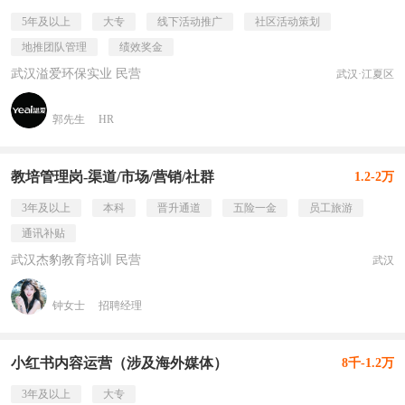
5年及以上
大专
线下活动推广
社区活动策划
地推团队管理
绩效奖金
武汉溢爱环保实业 民营
武汉·江夏区
郭先生
HR
教培管理岗-渠道/市场/营销/社群
1.2-2万
3年及以上
本科
晋升通道
五险一金
员工旅游
通讯补贴
武汉杰豹教育培训 民营
武汉
钟女士
招聘经理
小红书内容运营（涉及海外媒体）
8千-1.2万
3年及以上
大专