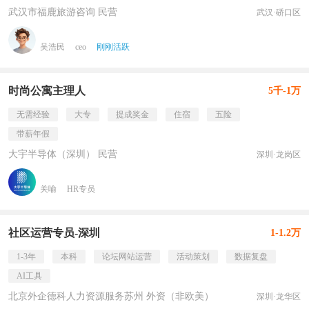
武汉市福鹿旅游咨询 民营
武汉·硚口区
吴浩民
ceo
刚刚活跃
时尚公寓主理人
5千-1万
无需经验
大专
提成奖金
住宿
五险
带薪年假
大宇半导体（深圳） 民营
深圳·龙岗区
关喻
HR专员
社区运营专员-深圳
1-1.2万
1-3年
本科
论坛网站运营
活动策划
数据复盘
AI工具
北京外企德科人力资源服务苏州 外资（非欧美）
深圳·龙华区