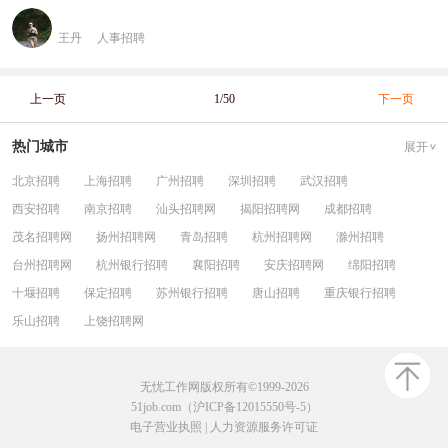
王丹
人事招聘
上一页
1/50
下一页
热门城市
展开
北京招聘
上海招聘
广州招聘
深圳招聘
武汉招聘
西安招聘
南京招聘
汕头招聘网
揭阳招聘网
成都招聘
茂名招聘网
扬州招聘网
青岛招聘
杭州招聘网
滁州招聘
台州招聘网
杭州银行招聘
襄阳招聘
安庆招聘网
绵阳招聘
十堰招聘
保定招聘
苏州银行招聘
唐山招聘
重庆银行招聘
乐山招聘
上饶招聘网
无忧工作网版权所有©1999-2026
51job.com（沪ICP备12015550号-5）
电子营业执照
|
人力资源服务许可证