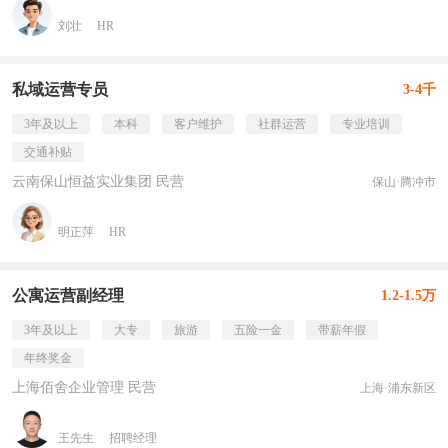
刘壮
HR
私域运营专员
3-4千
3年及以上
本科
客户维护
社群运营
专业培训
交通补贴
云南保山恒益实业集团 民营
保山·腾冲市
明正萍
HR
公寓运营副经理
1.2-1.5万
3年及以上
大专
旅游
五险一金
带薪年假
年终奖金
上海佰舍企业管理 民营
上海·浦东新区
王先生
招聘经理