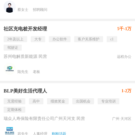
蔡女士
招聘顾问
社区充电桩开发经理
5千-1万
2年及以上
大专
办公软件
客户关系维护
c1
驾驶证
苏州电解质新能源 民营
远程办公
陆先生
老板
BLP美好生活代理人
1-2万
无需经验
高中
绩效奖金
出国机会
专业培训
定期体检
瑞众人寿保险有限责任公司广州天河支 民营
广州·天河区
容先生
人事经理
刚刚活跃