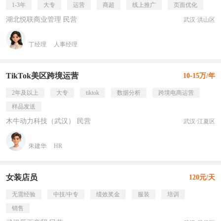
1-3年
大专
运营
商超
线上推广
页面优化
湖北悦联商业管理 民营
武汉·洪山区
丁经理
人事经理
TikTok美区跨境运营
10-15万/年
2年及以上
大专
tiktok
数据分析
跨境电商运营
样品发送
木牛动力科技（武汉） 民营
武汉·江夏区
朱建华
HR
女装店员
120元/天
无需经验
中技/中专
绩效奖金
服装
培训
销售