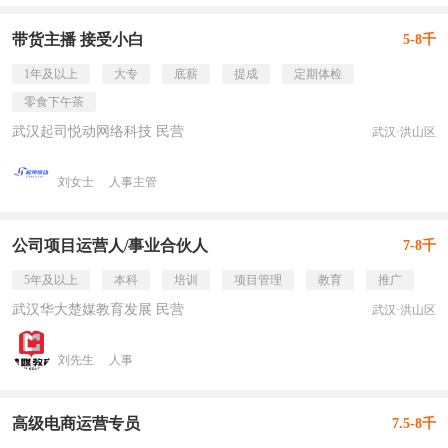
带货主播 接受小白
5-8千
1年及以上
大专
底薪
提成
定期体检
零食下午茶
武汉起司悦动网络科技 民营
武汉·洪山区
刘女士
人事主管
公司项目运营人/事业合伙人
7-8千
5年及以上
本科
培训
项目管理
教育
推广
武汉华大楚媒教育发展 民营
武汉·洪山区
刘先生
人事
高级电商运营专员
7.5-8千