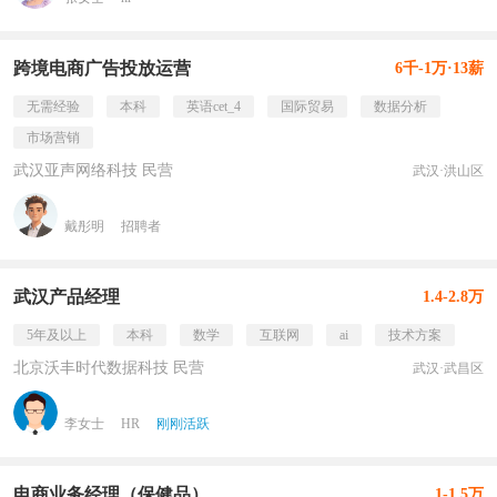
跨境电商广告投放运营
6千-1万·13薪
无需经验
本科
英语cet_4
国际贸易
数据分析
市场营销
武汉亚声网络科技 民营
武汉·洪山区
戴彤明
招聘者
武汉产品经理
1.4-2.8万
5年及以上
本科
数学
互联网
ai
技术方案
北京沃丰时代数据科技 民营
武汉·武昌区
李女士
HR
刚刚活跃
电商业务经理（保健品）
1-1.5万