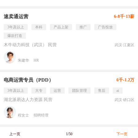
速卖通运营
6-8千·13薪
3年及以上
本科
产品上架
推广
广告投放
爆款打造
木牛动力科技（武汉） 民营
武汉·江夏区
朱建华
HR
电商运营专员（PDD）
6千-1.2万
3年及以上
大专
运营
团队管理
售后
ai
湖北派易达人力资源 民营
武汉·硚口区
程女士
招聘经理
上一页
1/50
下一页