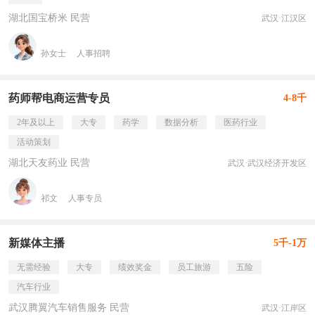
湖北国宝桥米 民营
武汉·江汉区
孙女士
人事招聘
药师帮电商运营专员
4-8千
2年及以上
大专
药学
数据分析
医药行业
活动策划
湖北天友药业 民营
武汉·武汉经济开发区
祁文
人事专员
新媒体主播
5千-1万
无需经验
大专
绩效奖金
员工旅游
五险
汽车行业
武汉腾翼汽车销售服务 民营
武汉·江岸区