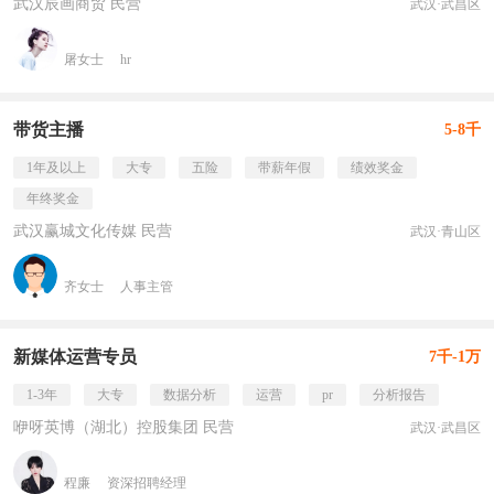
武汉辰画商贸 民营
武汉·武昌区
屠女士
hr
带货主播
5-8千
1年及以上
大专
五险
带薪年假
绩效奖金
年终奖金
武汉赢城文化传媒 民营
武汉·青山区
齐女士
人事主管
新媒体运营专员
7千-1万
1-3年
大专
数据分析
运营
pr
分析报告
咿呀英博（湖北）控股集团 民营
武汉·武昌区
程廉
资深招聘经理