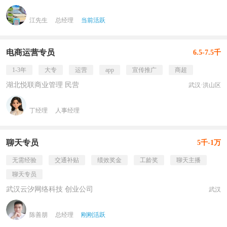
江先生
总经理
当前活跃
电商运营专员
6.5-7.5千
1-3年
大专
运营
app
宣传推广
商超
湖北悦联商业管理 民营
武汉·洪山区
丁经理
人事经理
聊天专员
5千-1万
无需经验
交通补贴
绩效奖金
工龄奖
聊天主播
聊天专员
武汉云汐网络科技 创业公司
武汉
陈善朋
总经理
刚刚活跃