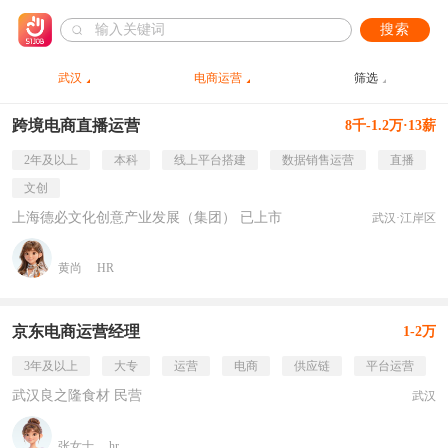
搜索
武汉
电商运营
筛选
跨境电商直播运营
8千-1.2万·13薪
2年及以上
本科
线上平台搭建
数据销售运营
直播
文创
上海德必文化创意产业发展（集团） 已上市
武汉·江岸区
黄尚
HR
京东电商运营经理
1-2万
3年及以上
大专
运营
电商
供应链
平台运营
武汉良之隆食材 民营
武汉
张女士
hr