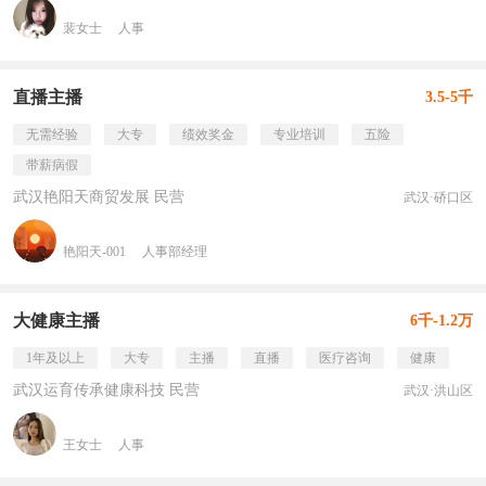
裴女士
人事
直播主播
3.5-5千
无需经验
大专
绩效奖金
专业培训
五险
带薪病假
武汉艳阳天商贸发展 民营
武汉·硚口区
艳阳天-001
人事部经理
大健康主播
6千-1.2万
1年及以上
大专
主播
直播
医疗咨询
健康
武汉运育传承健康科技 民营
武汉·洪山区
王女士
人事