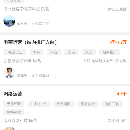
年终奖金
湖北就要学教育科技 民营
武汉·江夏区
陈女士
办公室主任
电商运营（站内推广方向）
8千-1.2万
3年及以上
本科
抖音
天猫
京东
站内推广
新疆维吾尔药业 民营
武汉·东湖新技术产业开发区
梁先生
人力资源部
网络运营
4-8千
无需经验
中技/中专
医疗顾问
绩效奖金
弹性工作
年终奖金
武汉霖龙科技 民营
武汉·洪山区