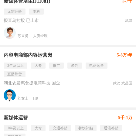
新媒体管培生(J11081)
5-7千
无需经验
本科
报喜鸟控股 已上市
武汉
苏立勇
人资经理
内容电商部内容运营岗
5-8万/年
3年及以上
大专
推广
谈判
电商运营
直播带货
湖北农发惠食捷电商科技 国企
武汉·武昌区
刘女士
HR
新媒体运营
5千-1万
1年及以上
大专
交通补贴
餐饮补贴
通讯补贴