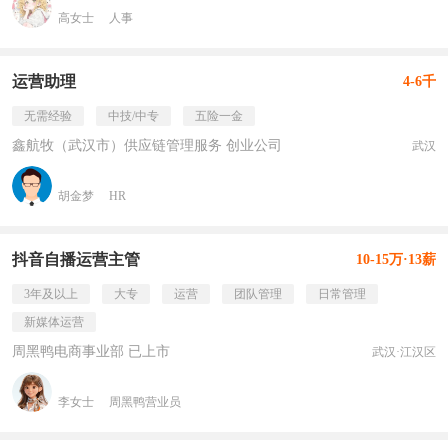
高女士
人事
运营助理
4-6千
无需经验
中技/中专
五险一金
鑫航牧（武汉市）供应链管理服务 创业公司
武汉
胡金梦
HR
抖音自播运营主管
10-15万·13薪
3年及以上
大专
运营
团队管理
日常管理
新媒体运营
周黑鸭电商事业部 已上市
武汉·江汉区
李女士
周黑鸭营业员