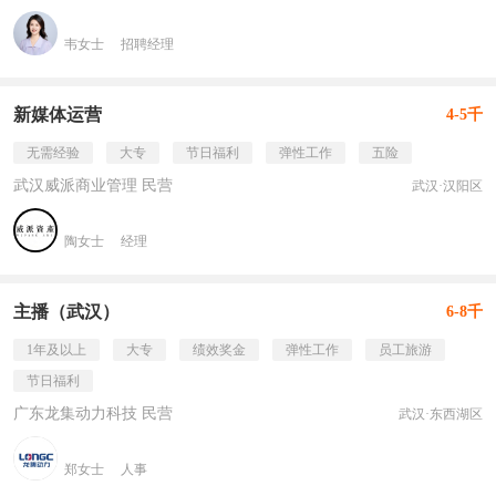
韦女士
招聘经理
新媒体运营
4-5千
无需经验
大专
节日福利
弹性工作
五险
武汉威派商业管理 民营
武汉·汉阳区
陶女士
经理
主播（武汉）
6-8千
1年及以上
大专
绩效奖金
弹性工作
员工旅游
节日福利
广东龙集动力科技 民营
武汉·东西湖区
郑女士
人事