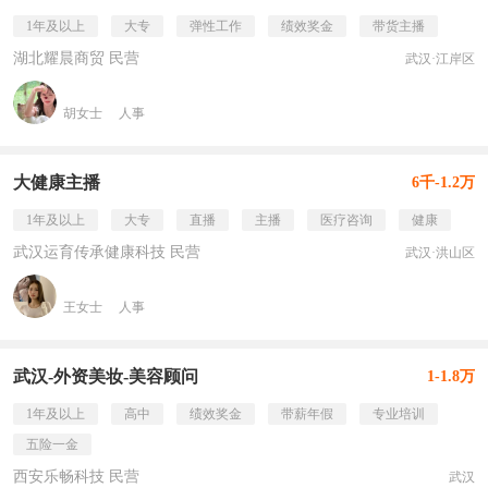
1年及以上
大专
弹性工作
绩效奖金
带货主播
湖北耀晨商贸 民营
武汉·江岸区
胡女士
人事
大健康主播
6千-1.2万
1年及以上
大专
直播
主播
医疗咨询
健康
武汉运育传承健康科技 民营
武汉·洪山区
王女士
人事
武汉-外资美妆-美容顾问
1-1.8万
1年及以上
高中
绩效奖金
带薪年假
专业培训
五险一金
西安乐畅科技 民营
武汉