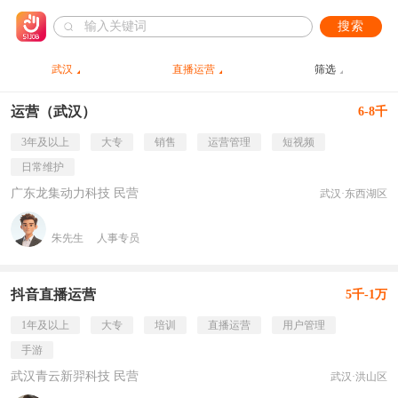
搜索
武汉
直播运营
筛选
运营（武汉）
6-8千
3年及以上
大专
销售
运营管理
短视频
日常维护
广东龙集动力科技 民营
武汉·东西湖区
朱先生
人事专员
抖音直播运营
5千-1万
1年及以上
大专
培训
直播运营
用户管理
手游
武汉青云新羿科技 民营
武汉·洪山区