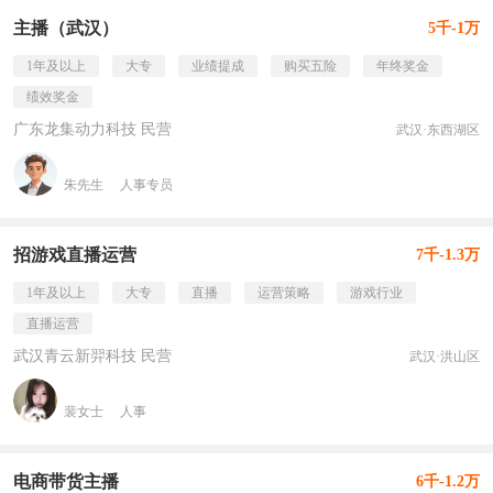
主播（武汉）
5千-1万
1年及以上
大专
业绩提成
购买五险
年终奖金
绩效奖金
广东龙集动力科技 民营
武汉·东西湖区
朱先生
人事专员
招游戏直播运营
7千-1.3万
1年及以上
大专
直播
运营策略
游戏行业
直播运营
武汉青云新羿科技 民营
武汉·洪山区
裴女士
人事
电商带货主播
6千-1.2万