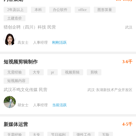
2年及以上
本科
办公软件
office
图形算量
土建造价
猎创企聘（四川）科技 民营
武汉
高女士
人事经理
刚刚活跃
短视频剪辑制作
3-6千
无需经验
大专
pr
视频剪辑
剪映
短视频内容
武汉不鸣文化传媒 民营
武汉·东湖新技术产业开发区
胡女士
人事经理
当前活跃
新媒体运营
4-5千
无需经验
大专
节日福利
弹性工作
五险