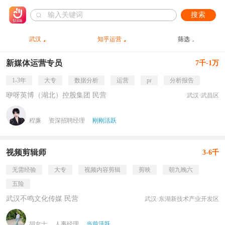
搜索
武汉
知乎运营
筛选
新媒体运营专员
7千-1万
1-3年
大专
数据分析
运营
pr
分析报告
咿呀英博（湖北）控股集团 民营
武汉·武昌区
程廉
资深招聘经理
刚刚活跃
视频剪辑师
3-6千
无需经验
大专
视频内容剪辑
剪映
朝九晚六
五险
武汉不鸣文化传媒 民营
武汉·东湖新技术产业开发区
胡女士
人事经理
当前活跃