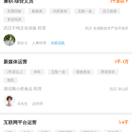
兼职-综合文员
3千及以下
无需经验
新媒体
内容发布
五险一金
员工旅游
专业培训
武汉不鸣文化传媒 民营
武汉·东湖新技术产业开发区
胡女士
人事经理
当前活跃
新媒体运营
5千-1万
2年及以上
本科
五险一金
绩效奖金
周末双休
包吃
湖北陶小然食品 民营
武汉·洪山区
马先生
总经理
互联网平台运营
5-6千