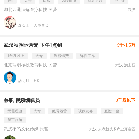
1年
大专
运营
风险预防
商家后台
下午茶
湖北四通恒远医疗科技 民营
武汉
舒女士
人事专员
武汉秋招运营岗 下午1点到
9千-1.5万
1年及以上
大专
课程续费
弹性工作
北京聪明核桃教育科技 民营
武汉·洪山区
汤明月
HR
兼职-视频编辑员
3千及以下
无需经验
大专
账号运营
视频发布
五险一金
员工旅游
武汉不鸣文化传媒 民营
武汉·东湖新技术产业开发区