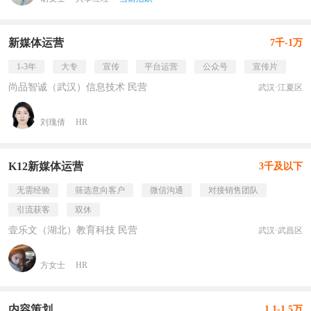
新媒体运营
7千-1万
1-3年
大专
宣传
平台运营
公众号
宣传片
尚品智诚（武汉）信息技术 民营
武汉·江夏区
刘瑰倩
HR
K12新媒体运营
3千及以下
无需经验
筛选意向客户
微信沟通
对接销售团队
引流获客
双休
壹乐文（湖北）教育科技 民营
武汉·武昌区
方女士
HR
内容策划
1.1-1.5万