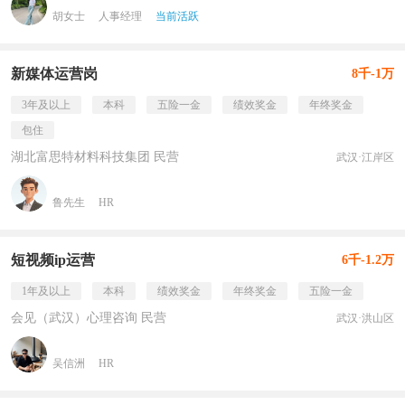
胡女士
人事经理
当前活跃
新媒体运营岗
8千-1万
3年及以上
本科
五险一金
绩效奖金
年终奖金
包住
湖北富思特材料科技集团 民营
武汉·江岸区
鲁先生
HR
短视频ip运营
6千-1.2万
1年及以上
本科
绩效奖金
年终奖金
五险一金
会见（武汉）心理咨询 民营
武汉·洪山区
吴信洲
HR