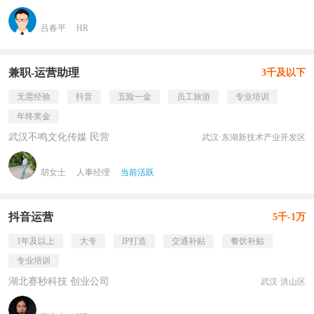
吕春平
HR
兼职-运营助理
3千及以下
无需经验
抖音
五险一金
员工旅游
专业培训
年终奖金
武汉不鸣文化传媒 民营
武汉·东湖新技术产业开发区
胡女士
人事经理
当前活跃
抖音运营
5千-1万
1年及以上
大专
IP打造
交通补贴
餐饮补贴
专业培训
湖北赛秒科技 创业公司
武汉·洪山区