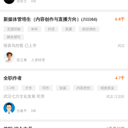
张女士
HR
新媒体管培生（内容创作与直播方向）(J11104)
6-8千
无需经验
本科
抖音
直播
粉丝增长
脚本撰写
报喜鸟控股 已上市
武汉
苏立勇
人资经理
全职作者
4-7千
1-3年
大专
写作
短篇
内容把控
绩效奖金
武汉七方文化发展 民营
武汉·江汉区
吕春平
HR