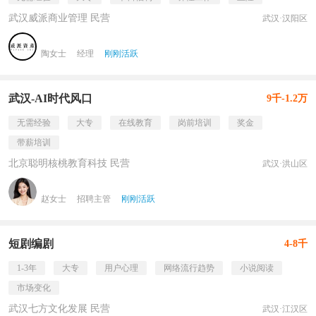
武汉威派商业管理 民营
武汉·汉阳区
陶女士
经理
刚刚活跃
武汉-AI时代风口
9千-1.2万
无需经验
大专
在线教育
岗前培训
奖金
带薪培训
北京聪明核桃教育科技 民营
武汉·洪山区
赵女士
招聘主管
刚刚活跃
短剧编剧
4-8千
1-3年
大专
用户心理
网络流行趋势
小说阅读
市场变化
武汉七方文化发展 民营
武汉·江汉区