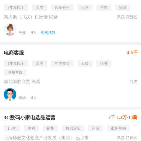
3年及以上
大专
数据分析
运营
营销
预算
淘大集（武汉）供应链 民营
武汉·武昌区
王媛
HR
刚刚活跃
电商客服
4-5千
1年及以上
高中
年终奖金
五险
话补
电商客服
湖北添胜商贸 民营
武汉
张扬
HR
3C数码小家电选品运营
7千-1.2万·13薪
1-3年
本科
销售
数据分析
运营
市场营销
上海德必文化创意产业发展（集团） 已上市
武汉·江岸区