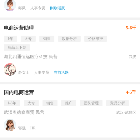
邱凤
人事专员
刚刚活跃
电商运营助理
5-6千
1年
大专
销售
数据分析
价格维护
商品上下架
湖北四通恒远医疗科技 民营
武汉
舒女士
人事专员
当前活跃
国内电商运营
4-5千
1-3年
大专
销售
推广
团队管理
竞品分析
武汉奥德森商贸 民营
武汉·武昌区
郭强
HR