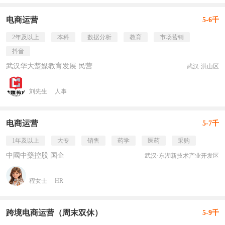
电商运营
5-6千
2年及以上
本科
数据分析
教育
市场营销
抖音
武汉华大楚媒教育发展 民营
武汉·洪山区
刘先生
人事
电商运营
5-7千
1年及以上
大专
销售
药学
医药
采购
中國中藥控股 国企
武汉·东湖新技术产业开发区
程女士
HR
跨境电商运营（周末双休）
5-9千