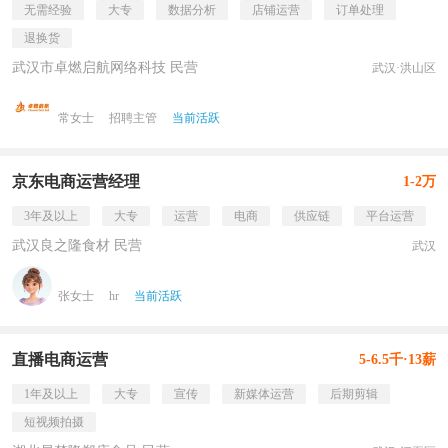
无需经验
大专
数据分析
店铺运营
订单处理
退换货
武汉市卓燃启航网络科技 民营
武汉·洪山区
常女士
招聘主管
当前活跃
京东电商运营经理
1-2万
3年及以上
大专
运营
电商
供应链
平台运营
武汉良之隆食材 民营
武汉
张女士
hr
当前活跃
直播电商运营
5-6.5千·13薪
1年及以上
大专
宣传
新媒体运营
后期剪辑
短视频拍摄