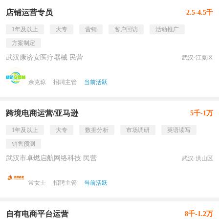
店铺运营专员
2.5-4.5千
1年及以上
大专
营销
客户回访
活动推广
方案制定
武汉康济安医疗器械 民营
武汉·江夏区
佘克琼
招聘主管
当前活跃
跨境电商运营/亚马逊
5千-1万
1年及以上
大专
数据分析
市场调研
英语读写
销售预测
武汉市卓燃启航网络科技 民营
武汉·洪山区
常女士
招聘主管
当前活跃
自有电商平台运营
8千-1.2万