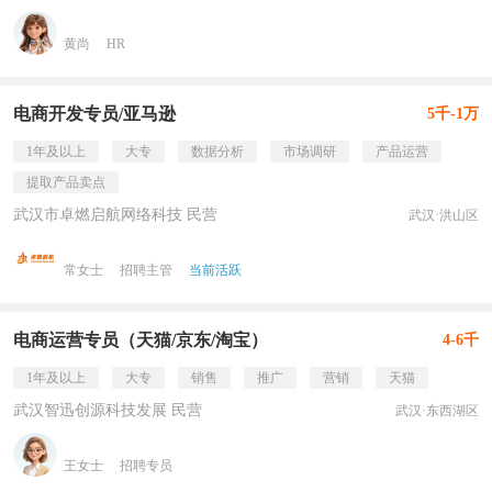
黄尚
HR
电商开发专员/亚马逊
5千-1万
1年及以上
大专
数据分析
市场调研
产品运营
提取产品卖点
武汉市卓燃启航网络科技 民营
武汉·洪山区
常女士
招聘主管
当前活跃
电商运营专员（天猫/京东/淘宝）
4-6千
1年及以上
大专
销售
推广
营销
天猫
武汉智迅创源科技发展 民营
武汉·东西湖区
王女士
招聘专员