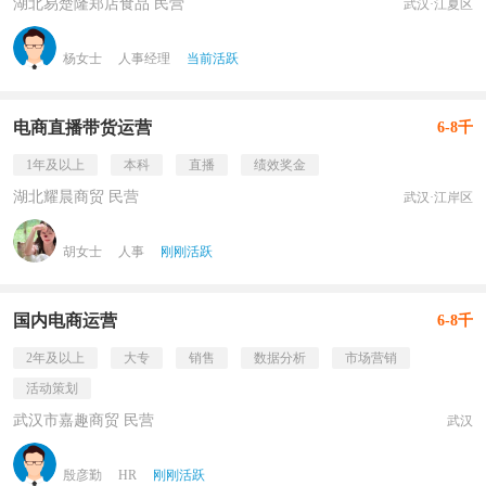
湖北易楚隆郑店食品 民营
武汉·江夏区
杨女士
人事经理
当前活跃
电商直播带货运营
6-8千
1年及以上
本科
直播
绩效奖金
湖北耀晨商贸 民营
武汉·江岸区
胡女士
人事
刚刚活跃
国内电商运营
6-8千
2年及以上
大专
销售
数据分析
市场营销
活动策划
武汉市嘉趣商贸 民营
武汉
殷彦勤
HR
刚刚活跃