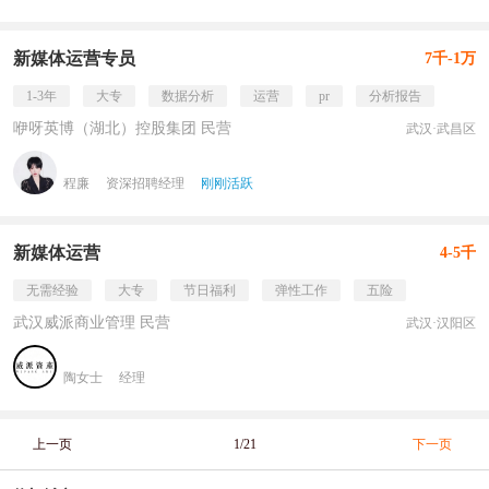
新媒体运营专员
7千-1万
1-3年
大专
数据分析
运营
pr
分析报告
咿呀英博（湖北）控股集团 民营
武汉·武昌区
程廉
资深招聘经理
刚刚活跃
新媒体运营
4-5千
无需经验
大专
节日福利
弹性工作
五险
武汉威派商业管理 民营
武汉·汉阳区
陶女士
经理
上一页
1/21
下一页