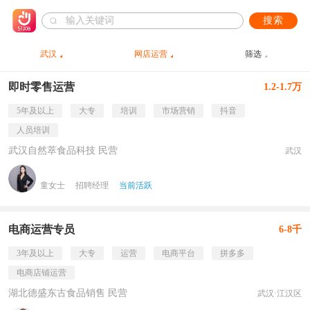
搜索
武汉
网店运营
筛选
即时零售运营
1.2-1.7万
5年及以上
大专
培训
市场营销
抖音
人员培训
武汉自然萃食品科技 民营
武汉
童女士
招聘经理
当前活跃
电商运营专员
6-8千
3年及以上
大专
运营
电商平台
拼多多
电商店铺运营
湖北德盛东古食品销售 民营
武汉·江汉区